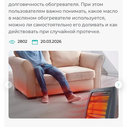
долговечность обогревателя. При этом
пользователям важно понимать, какое масло
в масляном обогревателе используется,
можно ли самостоятельно его доливать и как
действовать при случайной протечке.
2802
20.03.2026
Предыдущий
Сл
слайд
сла