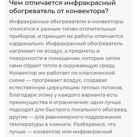
Чем отличается инфракрасный
И
обогреватель от конвектора?
п
Инфракрасные обогреватели и конвекторы
И
относятся к разным типам отопительных
ж
приборов, и принцип их работы отличается
т
кардинально. Инфракрасный обогреватель
р
нагревает не воздух, а предметы и
н
поверхности в помещении, которые затем
л
сами отдают тепло в окружающую среду.
и
Конвектор же работает по классической
п
схеме — прогревает воздух, создавая
п
естественную циркуляцию теплых потоков.
К
Благодаря этому у каждого варианта есть
д
преимущества и ограничения: одни лучше
подходят для быстрого локального обогрева,
другие — для равномерного поддержания
температуры в комнате. Разберемся, что
лучше — конвектор или инфракрасный