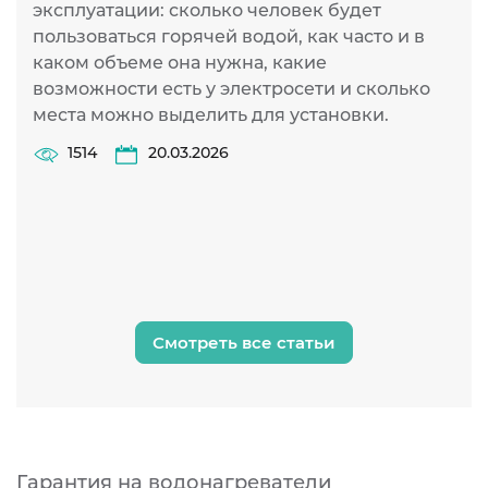
б
эксплуатации: сколько человек будет
к
пользоваться горячей водой, как часто и в
п
каком объеме она нужна, какие
К
возможности есть у электросети и сколько
с
места можно выделить для установки.
и
1514
20.03.2026
у
и
и
н
Смотреть все статьи
Гарантия на водонагреватели