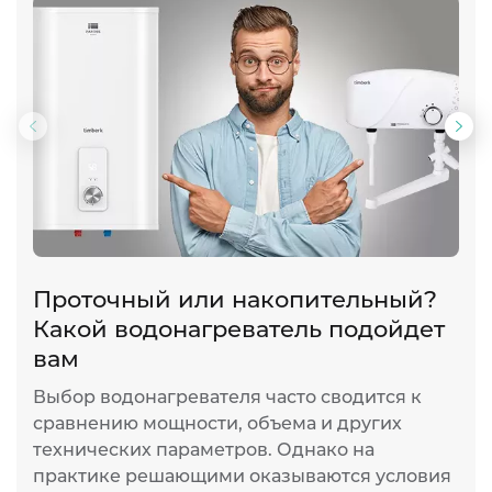
Предыдущий
Сл
слайд
сла
Проточный или накопительный?
Т
Какой водонагреватель подойдет
о
вам
К
к
Выбор водонагревателя часто сводится к
а
сравнению мощности, объема и других
э
технических параметров. Однако на
и
практике решающими оказываются условия