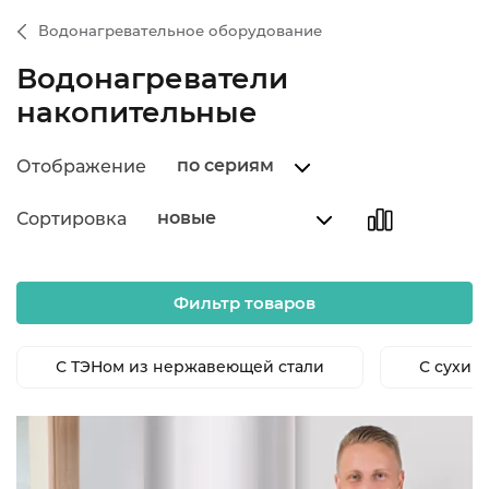
Водонагревательное оборудование
Водонагреватели
накопительные
по сериям
Отображение
новые
Сортировка
Фильтр товаров
С ТЭНом из нержавеющей стали
С сухим