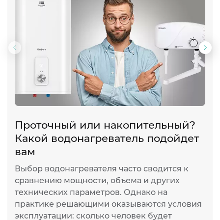
Предыдущий
Сл
слайд
сла
Проточный или накопительный?
Т
Какой водонагреватель подойдет
о
вам
К
к
Выбор водонагревателя часто сводится к
а
сравнению мощности, объема и других
э
технических параметров. Однако на
и
практике решающими оказываются условия
б
эксплуатации: сколько человек будет