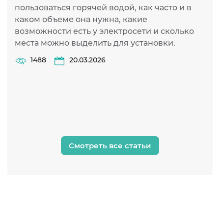
к
пользоваться горячей водой, как часто и в
п
каком объеме она нужна, какие
К
возможности есть у электросети и сколько
с
места можно выделить для установки.
и
1488
20.03.2026
у
и
и
н
Смотреть все статьи