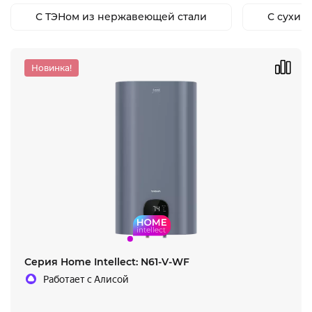
С ТЭНом из нержавеющей стали
С сухим
Новинка!
Серия Home Intellect: N61-V-WF
Работает с Алисой