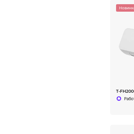
Новинк
T-FH20
Рабо