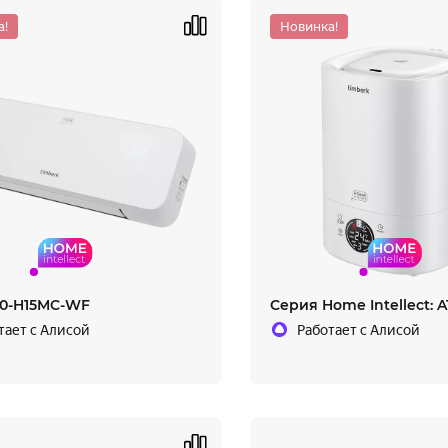
а!
Новинка!
00-H15MC-WF
Cерия Home Intellect: 
тает с Алисой
Работает с Алисой