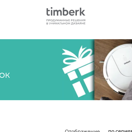
ОК
по серия
Отображение