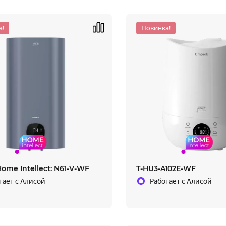
а!
Новинка!
ome Intellect: N61-V-WF
T-HU3-A102E-WF
тает с Алисой
Работает с Алисой