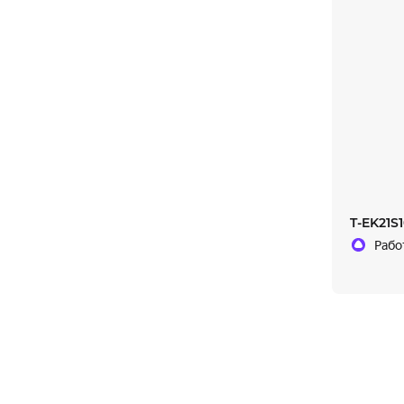
T-EK21S
Рабо