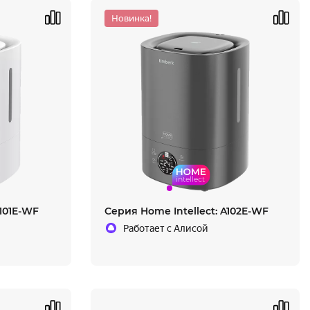
Новинка!
A101E-WF
Cерия Home Intellect: A102E-WF
Работает с Алисой