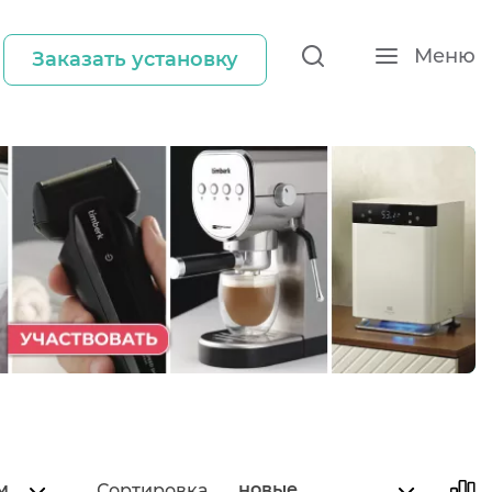
Меню
Заказать установку
м
новые
Сортировка