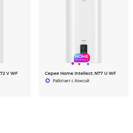
N72 V WF
Cерия Home Intellect: N77 U WF
Работает с Алисой