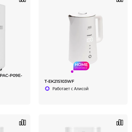
-PAC-P09E-
T-EK21S103WF
Работает с Алисой