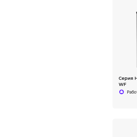
Серия H
WF
Рабо