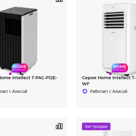
ome Intellect T-PAC-P12E-
Серия Home Intellect T
WF
тает с Алисой
Работает с Алисой
Хит продаж