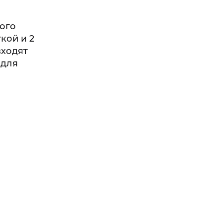
хого
кой и 2
входят
 для