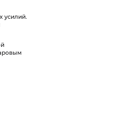
х усилий.
с
ой
паровым