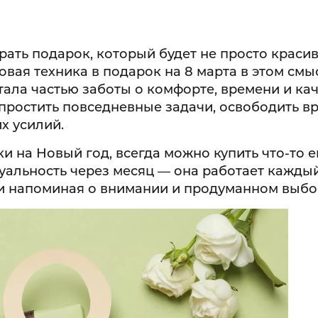
ть подарок, который будет не просто красив
вая техника в подарок на 8 марта в этом смы
тала частью заботы о комфорте, времени и ка
простить повседневные задачи, освободить в
х усилий.
 на Новый год, всегда можно купить что-то е
туальность через месяц — она работает каждый
T-VCC-230
и напоминая о внимании и продуманном выбо
4.9 (83 о