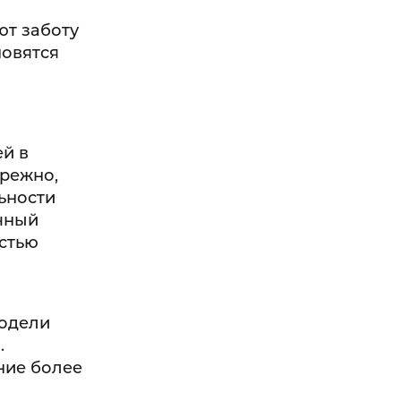
ют заботу
новятся
ей в
ережно,
ьности
ичный
астью
модели
.
ние более