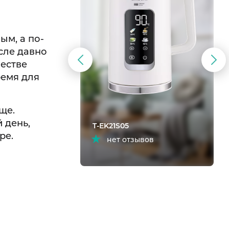
ым, а по-
сле давно
честве
Предыдущий
Сл
ремя для
слайд
сла
ще.
 день,
T-EK21S05
ре.
тзыва)
нет отзывов