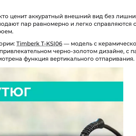
 кто ценит аккуратный внешний вид без лишни
одают пар равномерно и легко справляются 
роем.
гории:
Timberk T-KSI06
— модель с керамическ
 привлекательном черно-золотом дизайне, с 
смотрена функция вертикального отпаривания.