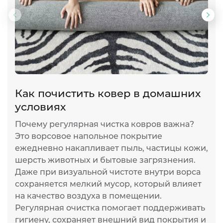
Предыдущий
Сл
слайд
сла
Как почистить ковер в домашних
Б
условиях
п
Почему регулярная чистка ковров важна?
Р
Это ворсовое напольное покрытие
с
ежедневно накапливает пыль, частицы кожи,
с
шерсть животных и бытовые загрязнения.
Г
Даже при визуальной чистоте внутри ворса
к
сохраняется мелкий мусор, который влияет
э
на качество воздуха в помещении.
у
Регулярная очистка помогает поддерживать
к
гигиену, сохраняет внешний вид покрытия и
р