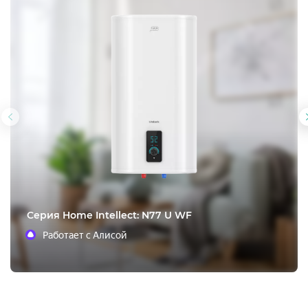
Предыдущий
слайд
Cерия Home Intellect: N77 U WF
Работает с Алисой