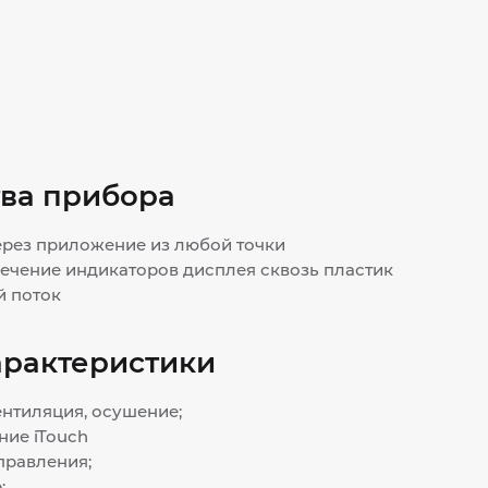
ва прибора
ерез приложение из любой точки
вечение индикаторов дисплея сквозь пластик
 поток
арактеристики
вентиляция, осушение;
ние iTouch
правления;
;