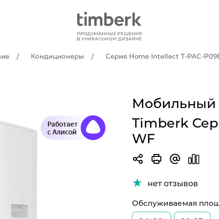
ние
Кондиционеры
Серия Home Intellect T-PAC-P0
Мобильный 
Timberk Сер
Работает
с Алисой
WF
нет отзывов
Обслуживаемая площ