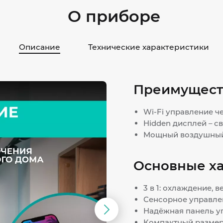
О приборе
Описание
Технические характеристики
Преимущест
Wi-Fi управление ч
Hidden дисплей – с
Мощный воздушный
Основные х
3 в 1: охлаждение, 
Сенсорное управле
Надёжная панель у
Следующий
Компактный размер