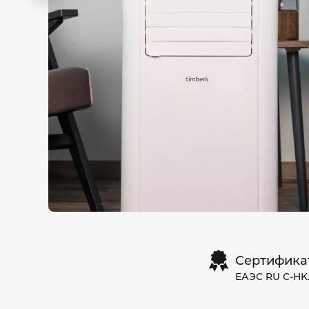
слайд
Сертифика
ЕАЭС RU С-HK.