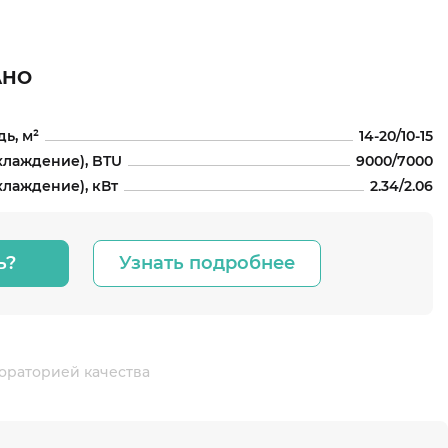
АНО
ь, м²
14-20/10-15
хлаждение), BTU
9000/7000
лаждение), кВт
2.34/2.06
ь?
Узнать подробнее
ораторией качества