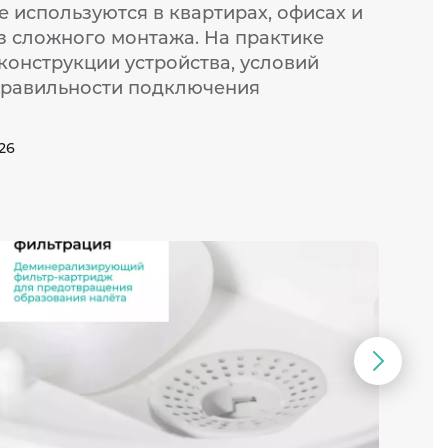
 используются в квартирах, офисах и
з сложного монтажа. На практике
 конструкции устройства, условий
правильности подключения
026
Следую
слайд