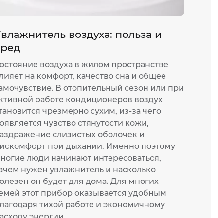
влажнитель воздуха: польза и
Мощ
вред
монт
остояние воздуха в жилом пространстве
Жара 
лияет на комфорт, качество сна и общее
прожи
амочувствие. В отопительный сезон или при
или о
ктивной работе кондиционеров воздух
работ
тановится чрезмерно сухим, из-за чего
котор
оявляется чувство стянутости кожи,
оказы
аздражение слизистых оболочек и
устан
искомфорт при дыхании. Именно поэтому
согла
ногие люди начинают интересоваться,
и изм
ачем нужен увлажнитель и насколько
многи
олезен он будет для дома. Для многих
эконо
емей этот прибор оказывается удобным
46
лагодаря тихой работе и экономичному
асходу энергии.