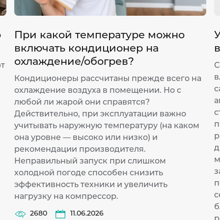
р
При какой температуре можно
У
включать кондиционер на
охлаждение/обогрев?
ют
С
в
Кондиционеры рассчитаны прежде всего на
с
охлаждение воздуха в помещении. Но с
а
любой ли жарой они справятся?
с
Действительно, при эксплуатации важно
п
учитывать наружную температуру (на каком
р
она уровне — высоко или низко) и
д
рекомендации производителя.
м
Неправильный запуск при слишком
з
холодной погоде способен снизить
п
эффективность техники и увеличить
с
нагрузку на компрессор.
б
2680
11.06.2026
р