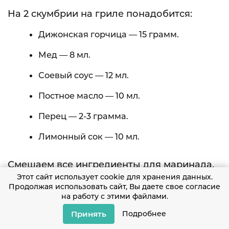
На 2 скумбрии на гриле понадобится:
Дижонская горчица — 15 грамм.
Мед — 8 мл.
Соевый соус — 12 мл.
Постное масло — 10 мл.
Перец — 2-3 грамма.
Лимонный сок — 10 мл.
Смешаем все ингредиенты для маринада.
Рыбу промоем, обсушим и обмажем
Этот сайт использует cookie для хранения данных.
Продолжая использовать сайт, Вы даете свое согласие
снаружи и внутри. Оставим на 30 минут в
на работу с этими файлами.
холодильнике. Разогреем гриль, будем
Принять
Подробнее
жарить скумбрию 6–7 минут до появления
корочки и готовности.