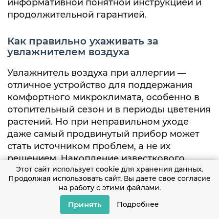
информативной понятной инструкцией и
продолжительной гарантией.
Как правильно ухаживать за
увлажнителем воздуха
Увлажнитель воздуха при аллергии —
отличное устройство для поддержания
комфортного микроклимата, особенно в
отопительный сезон и в периоды цветения
растений. Но при неправильном уходе
даже самый продвинутый прибор может
стать источником проблем, а не их
решением. Накопление известкового
Этот сайт использует cookie для хранения данных.
налета, бактерий и плесени внутри
Продолжая использовать сайт, Вы даете свое согласие
емкости превращает его в настоящий
на работу с этими файлами.
рассадник аллергенов, которые потом
Принять
Подробнее
разносятся по всему дому вместе с