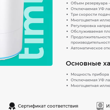
Объем резервуара – 
Отключаемая УФ ла
Три скорости подач
Многоцветная иллю
Регулировка направ
Обслуживаемая пло
Продолжительность
производительности
Автоматическое от
Основные х
Мощность прибора –
Отключаемая УФ ла
Многоцветная иллю
Сертификат соответствия
И