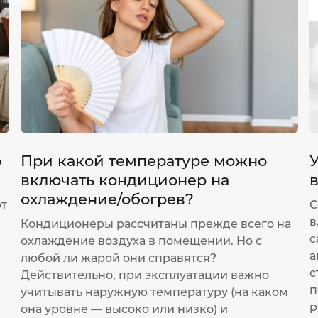
р
При какой температуре можно
У
включать кондиционер на
охлаждение/обогрев?
ют
С
в
Кондиционеры рассчитаны прежде всего на
с
охлаждение воздуха в помещении. Но с
а
любой ли жарой они справятся?
с
Действительно, при эксплуатации важно
п
учитывать наружную температуру (на каком
р
она уровне — высоко или низко) и