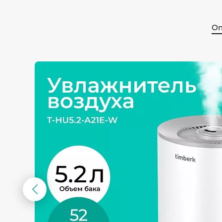
Оп
Предыдущий
слайд