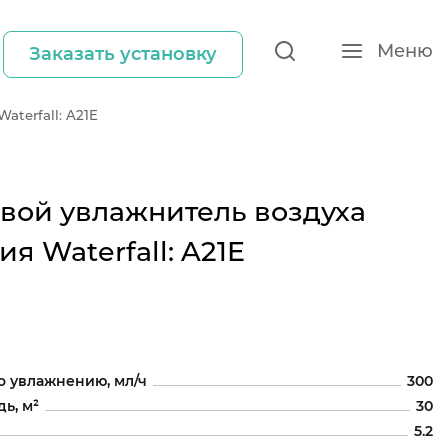
Меню
Заказать установку
aterfall: A21E
овой увлажнитель воздуха
я Waterfall: A21E
о увлажнению, мл/ч
300
ь, м²
30
5.2