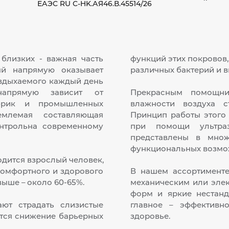
ЕАЭС RU С-HK.АЯ46.В.45514/26
близких - важная часть
функций этих покровов,
ый напрямую оказывает
различных бактерий и в
 вдыхаемого каждый день
напрямую зависит от
Прекрасным помощни
абрик и промышленных
влажности воздуха с
емлемая составляющая
Принцип работы этого
нтрольна современному
при помощи ультраз
представлены в мно
функциональных возмо
одится взрослый человек,
комфортного и здорового
В нашем ассортименте
выше – около 60-65%.
механическим или эле
форм и яркие нестанд
ают страдать слизистые
главное – эффективн
ется снижение барьерных
здоровье.