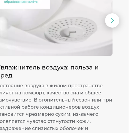
Следую
слайд
влажнитель воздуха: польза и
Мощ
вред
монт
остояние воздуха в жилом пространстве
Жара 
лияет на комфорт, качество сна и общее
прожи
амочувствие. В отопительный сезон или при
или о
ктивной работе кондиционеров воздух
работ
тановится чрезмерно сухим, из-за чего
котор
оявляется чувство стянутости кожи,
оказы
аздражение слизистых оболочек и
устан