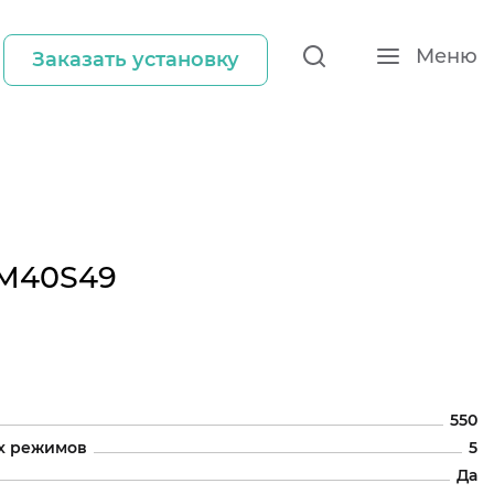
Меню
Заказать установку
HM40S49
550
х режимов
5
Да