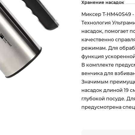
Хранение насадок
Миксер T-HM40S49 -
Технология Ультрам
насадок, помогает п
качественно справля
режимам. Для обраб
функция ускоренной
В комплекте предусм
венчика для взбива
Значимым преимуще
насадок длиной 19 с
глубокой посуде. Дл
предусмотрена спец