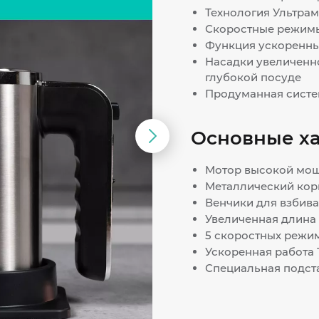
Технология Ультрам
Скоростные режимы
Функция ускоренны
Насадки увеличенн
глубокой посуде
Продуманная систе
Основные х
Следующий
слайд
Мотор высокой мощ
Металлический кор
Венчики для взбива
Увеличенная длина 
5 скоростных режи
Ускоренная работа
Специальная подста