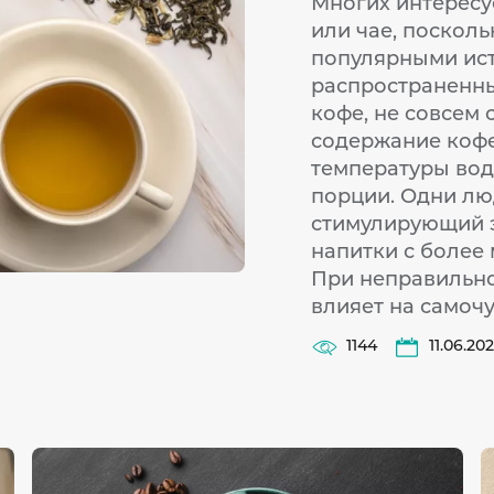
Многих интересу
или чае, посколь
популярными ист
распространенный
кофе, не совсем 
содержание кофеи
температуры вод
порции. Одни лю
стимулирующий э
напитки с более
При неправильно
влияет на самоч
1144
11.06.20