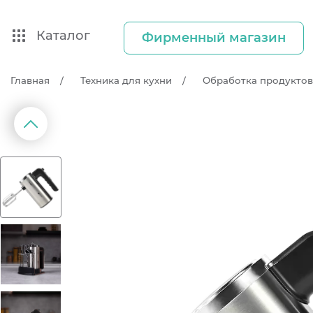
Каталог
Фирменный магазин
Главная
Техника для кухни
Обработка продуктов
д
П
р
е
д
ы
д
у
щ
и
й
с
л
а
й