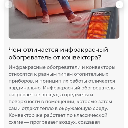
Предыдущий
Сл
слайд
сла
Чем отличается инфракрасный
И
обогреватель от конвектора?
п
Инфракрасные обогреватели и конвекторы
И
относятся к разным типам отопительных
ж
приборов, и принцип их работы отличается
т
кардинально. Инфракрасный обогреватель
р
нагревает не воздух, а предметы и
н
поверхности в помещении, которые затем
л
сами отдают тепло в окружающую среду.
и
Конвектор же работает по классической
п
схеме — прогревает воздух, создавая
п