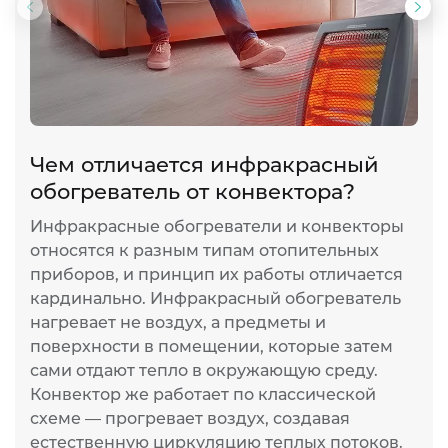
Предыдущий
Сл
слайд
сла
Чем отличается инфракрасный
И
обогреватель от конвектора?
п
Инфракрасные обогреватели и конвекторы
И
относятся к разным типам отопительных
ж
приборов, и принцип их работы отличается
т
кардинально. Инфракрасный обогреватель
р
нагревает не воздух, а предметы и
н
поверхности в помещении, которые затем
л
сами отдают тепло в окружающую среду.
и
Конвектор же работает по классической
п
схеме — прогревает воздух, создавая
п
естественную циркуляцию теплых потоков.
К