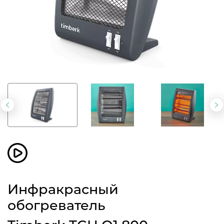
Предыдущий
С
слайд
с
Инфракрасный
обогреватель