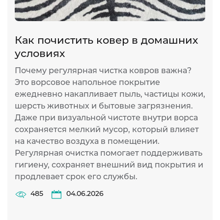
Как почистить ковер в домашних
Б
условиях
п
Почему регулярная чистка ковров важна?
Р
Это ворсовое напольное покрытие
с
ежедневно накапливает пыль, частицы кожи,
с
шерсть животных и бытовые загрязнения.
Г
Даже при визуальной чистоте внутри ворса
к
сохраняется мелкий мусор, который влияет
э
на качество воздуха в помещении.
у
Регулярная очистка помогает поддерживать
к
гигиену, сохраняет внешний вид покрытия и
р
продлевает срок его службы.
ч
п
485
04.06.2026