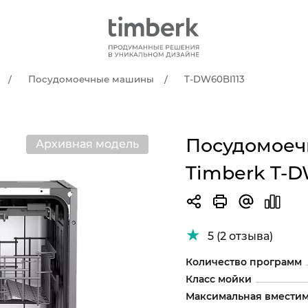
Посудомоечные машины
T-DW60BI113
Посудомоеч
Архивная модель
Timberk T-D
5 (2 отзыва)
Количество программ
Класс мойки
Максимальная вместим