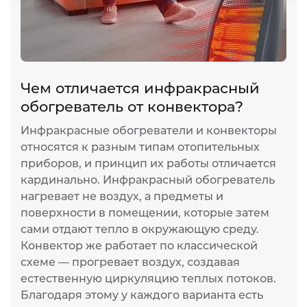
слайд
сла
Чем отличается инфракрасный
И
обогреватель от конвектора?
п
Инфракрасные обогреватели и конвекторы
И
относятся к разным типам отопительных
ж
приборов, и принцип их работы отличается
т
кардинально. Инфракрасный обогреватель
р
нагревает не воздух, а предметы и
н
поверхности в помещении, которые затем
л
сами отдают тепло в окружающую среду.
и
Конвектор же работает по классической
п
схеме — прогревает воздух, создавая
п
естественную циркуляцию теплых потоков.
К
Благодаря этому у каждого варианта есть
д