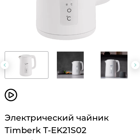
Предыдущий
С
слайд
с
Электрический чайник
Timberk T-EK21S02