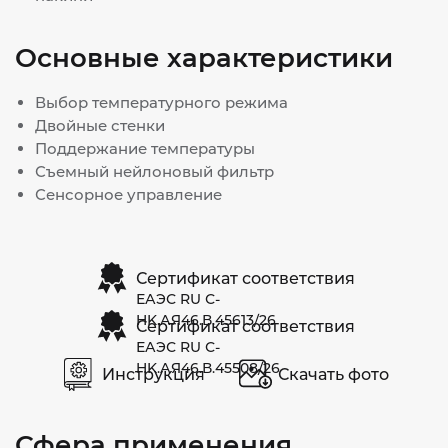
Основные характеристики
Выбор температурного режима
Двойные стенки
Поддержание температуры
Съемный нейлоновый фильтр
Сенсорное управление
Сертификат соответствия
ЕАЭС RU С-
HK.АЯ46.В.45613/26
Сертификат соответствия
ЕАЭС RU С-
HK.АЯ46.В.45508/26
Инструкция
Скачать фото
Сфера применения