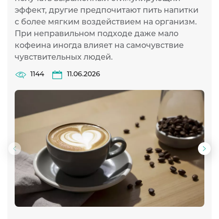
эффект, другие предпочитают пить напитки
с более мягким воздействием на организм.
При неправильном подходе даже мало
кофеина иногда влияет на самочувствие
чувствительных людей.
1144
11.06.2026
Предыдущий
Сл
слайд
сла