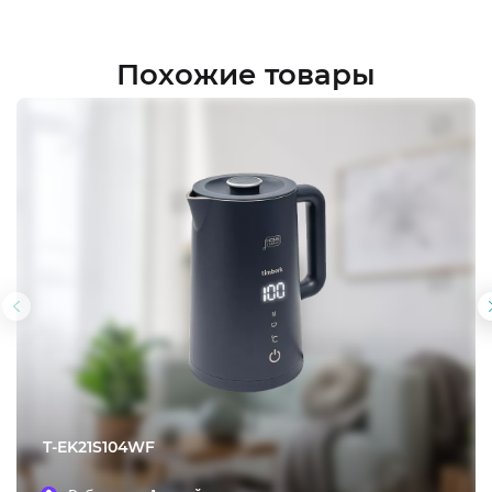
Похожие товары
Предыдущий
слайд
T-EK21S104WF