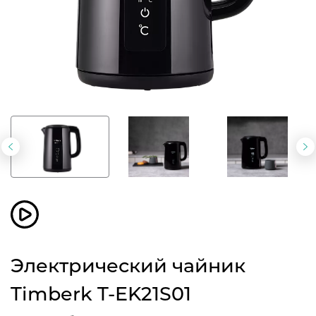
Предыдущий
С
слайд
с
Электрический чайник
Timberk T-EK21S01