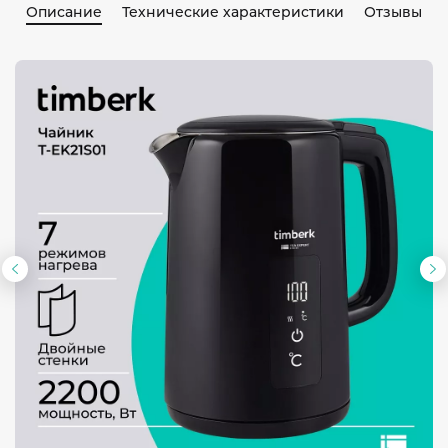
Описание
Технические характеристики
Отзывы
Предыдущий
С
слайд
с