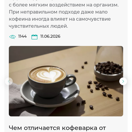
с более мягким воздействием на организм.
При неправильном подходе даже мало
кофеина иногда влияет на самочувствие
чувствительных людей.
1144
11.06.2026
Предыдущий
Сл
слайд
сла
Чем отличается кофеварка от
1