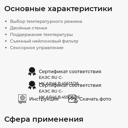
Основные характеристики
Выбор температурного режима
Двойные стенки
Поддержание температуры
Съемный нейлоновый фильтр
Сенсорное управление
Сертификат соответствия
ЕАЭС RU С-
HK.АЯ46.В.45613/26
Сертификат соответствия
ЕАЭС RU С-
HK.АЯ46.В.45508/26
Инструкция
Скачать фото
Сфера применения