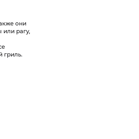
Также они
 или рагу,
се
 гриль.