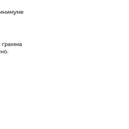
минимуме
3 грамма
но.