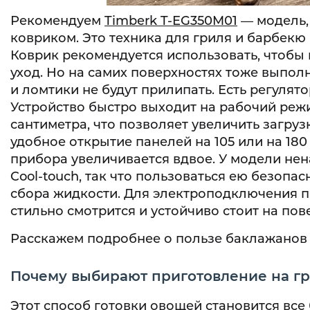
Рекомендуем
Timberk T-EG350M01
— модель,
ковриком. Это техника для гриля и барбек
Коврик рекомендуется использовать, чтобы 
уход. Но на самих поверхностях тоже выпол
и ломтики не будут прилипать. Есть регуля
Устройство быстро выходит на рабочий режи
сантиметра, что позволяет увеличить загру
удобное открытие панелей на 105 или на 18
прибора увеличивается вдвое. У модели не
Cool-touch, так что пользоваться ею безопа
сбора жидкости. Для электроподключения п
стильно смотрится и устойчиво стоит на пов
Расскажем подробнее о пользе баклажанов 
Почему выбирают приготовление на г
Этот способ готовки овощей становится вс