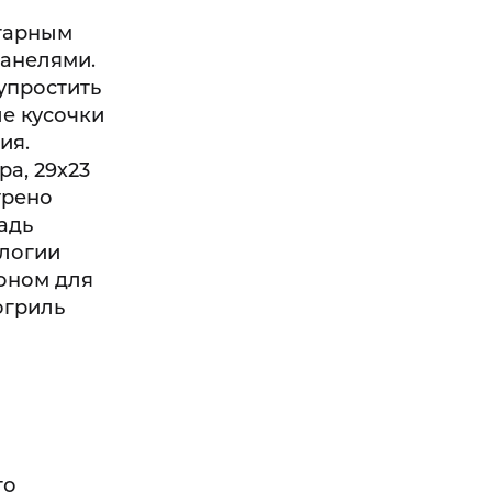
игарным
панелями.
упростить
ые кусочки
ия.
а, 29х23
трено
адь
ологии
доном для
огриль
го