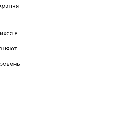
храняя
ихся в
раняют
уровень