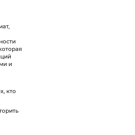
ат,
ности
 которая
еций
ми и
х, кто
торить