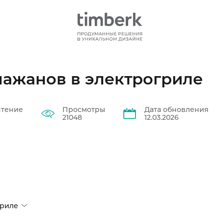
лажанов в электрогриле
чтение
Просмотры
Дата обновления
21048
12.03.2026
гриле