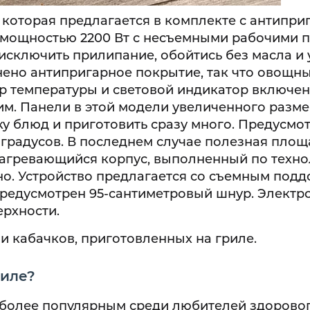
 которая предлагается в комплекте с антипр
ю мощностью 2200 Вт с несъемными рабочими 
исключить прилипание, обойтись без масла и 
нено антипригарное покрытие, так что овощн
тор температуры и световой индикатор включен
м. Панели в этой модели увеличенного размер
зку блюд и приготовить сразу много. Предусмо
0 градусов. В последнем случае полезная площ
нагревающийся корпус, выполненный по техн
сно. Устройство предлагается со съемным под
редусмотрен 95-сантиметровый шнур. Электр
ерхности.
и кабачков, приготовленных на гриле.
риле?
е более популярным среди любителей здорово