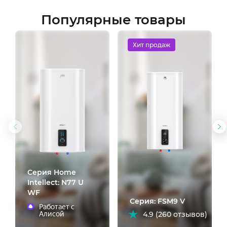
Популярные товары
Хит продаж
Предыдущий
С
слайд
с
Cерия Home
Intellect: N77 U
WF
Серия: FSM9 V
Работает с
Алисой
4.9 (260 отзывов)