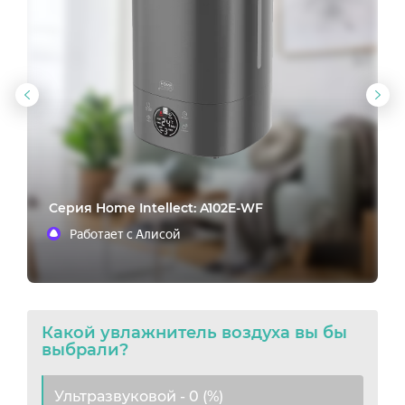
Предыдущий
Сл
слайд
сла
Cерия Home Intellect: A102E-WF
Работает с Алисой
Какой увлажнитель воздуха вы бы
выбрали?
Ультразвуковой - 0 (%)