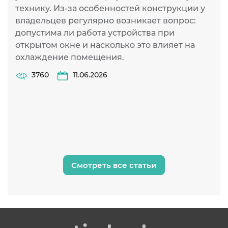
технику. Из-за особенностей конструкции у
Д
владельцев регулярно возникает вопрос:
у
допустима ли работа устройства при
о
открытом окне и насколько это влияет на
р
охлаждение помещения.
Н
х
3760
11.06.2026
э
н
Смотреть все статьи