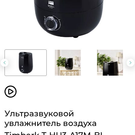
Предыдущий
С
слайд
с
Ультразвуковой
увлажнитель воздуха