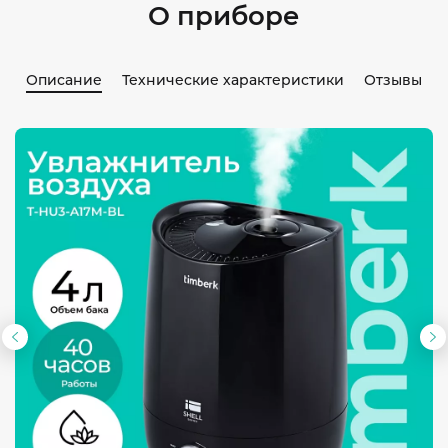
О приборе
Описание
Технические характеристики
Отзывы
Предыдущий
С
слайд
с