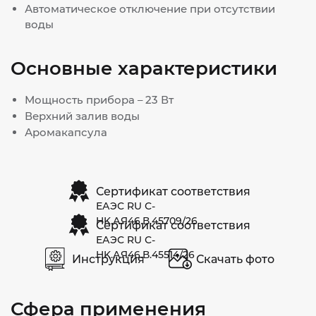
Автоматическое отключение при отсутствии
воды
Основные характеристики
Мощность прибора – 23 Вт
Верхний залив воды
Аромакапсула
Сертификат соответствия
ЕАЭС RU С-
HK.АЯ46.В.45709/26
Сертификат соответствия
ЕАЭС RU С-
HK.АЯ46.В.45514/26
Инструкция
Скачать фото
Сфера применения