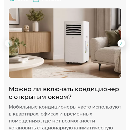
Предыдущий
Сл
слайд
сла
Можно ли включать кондиционер
П
с открытым окном?
в
о
Мобильные кондиционеры часто используют
в квартирах, офисах и временных
К
помещениях, где нет возможности
о
установить стационарную климатическую
л