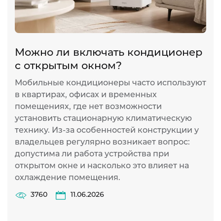
Можно ли включать кондиционер
П
с открытым окном?
в
о
Мобильные кондиционеры часто используют
в квартирах, офисах и временных
К
помещениях, где нет возможности
о
установить стационарную климатическую
л
технику. Из-за особенностей конструкции у
Д
владельцев регулярно возникает вопрос:
у
допустима ли работа устройства при
о
открытом окне и насколько это влияет на
р
охлаждение помещения.
Н
х
3760
11.06.2026
э
н