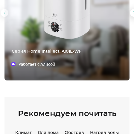
Предыдущий
слайд
Cерия Home Intellect: A101E-WF
Работает с Алисой
Рекомендуем почитать
Климат
Для дома
Обогрев
Нагрев воды