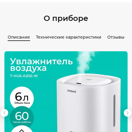
О приборе
Описание
Технические характеристики
Отзывы
Предыдущий
С
слайд
с