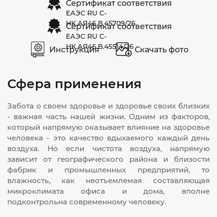
Сертификат соответствия
ЕАЭС RU С-
HK.АЯ46.В.45709/26
Сертификат соответствия
ЕАЭС RU С-
HK.АЯ46.В.45514/26
Инструкция
Скачать фото
Сфера применения
Забота о своем здоровье и здоровье своих близких
- важная часть нашей жизни. Одним из факторов,
который напрямую оказывает влияние на здоровье
человека - это качество вдыхаемого каждый день
воздуха. Но если чистота воздуха, напрямую
зависит от географического района и близости
фабрик и промышленных предприятий, то
влажность, как неотъемлемая составляющая
микроклимата офиса и дома, вполне
подконтрольна современному человеку.