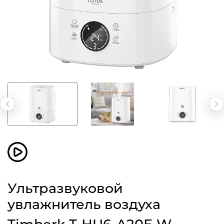
Предыдущий
С
слайд
с
Ультразвуковой
увлажнитель воздуха