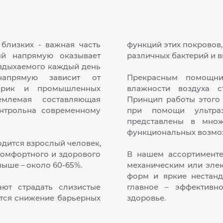
близких - важная часть
функций этих покровов,
ый напрямую оказывает
различных бактерий и в
 вдыхаемого каждый день
напрямую зависит от
Прекрасным помощни
абрик и промышленных
влажности воздуха с
емлемая составляющая
Принцип работы этого
нтрольна современному
при помощи ультраз
представлены в мно
функциональных возмо
одится взрослый человек,
комфортного и здорового
В нашем ассортименте
выше – около 60-65%.
механическим или эле
форм и яркие нестанд
ают страдать слизистые
главное – эффективн
ется снижение барьерных
здоровье.