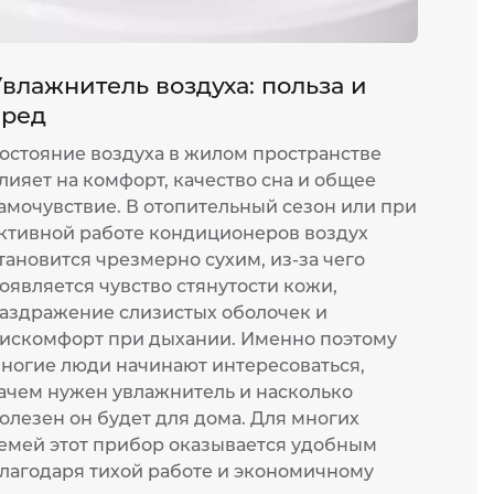
влажнитель воздуха: польза и
Мощ
вред
монт
остояние воздуха в жилом пространстве
Жара 
лияет на комфорт, качество сна и общее
прожи
амочувствие. В отопительный сезон или при
или о
ктивной работе кондиционеров воздух
работ
тановится чрезмерно сухим, из-за чего
котор
оявляется чувство стянутости кожи,
оказы
аздражение слизистых оболочек и
устан
искомфорт при дыхании. Именно поэтому
согла
ногие люди начинают интересоваться,
и изм
ачем нужен увлажнитель и насколько
многи
олезен он будет для дома. Для многих
эконо
емей этот прибор оказывается удобным
46
лагодаря тихой работе и экономичному