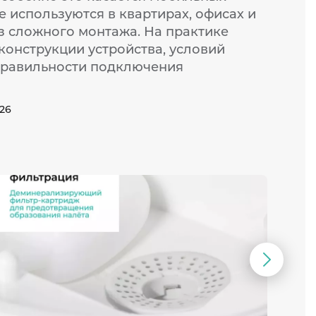
 используются в квартирах, офисах и
з сложного монтажа. На практике
 конструкции устройства, условий
правильности подключения
026
Следую
слайд