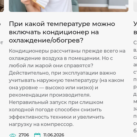
р
При какой температуре можно
У
включать кондиционер на
охлаждение/обогрев?
ют
С
в
Кондиционеры рассчитаны прежде всего на
с
охлаждение воздуха в помещении. Но с
а
любой ли жарой они справятся?
с
Действительно, при эксплуатации важно
п
учитывать наружную температуру (на каком
р
она уровне — высоко или низко) и
д
рекомендации производителя.
м
Неправильный запуск при слишком
з
холодной погоде способен снизить
п
эффективность техники и увеличить
с
нагрузку на компрессор.
б
2706
11.06.2026