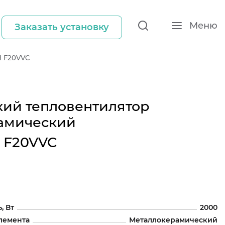
Меню
Заказать установку
H F20VVC
кий тепловентилятор
амический
H F20VVC
, Вт
2000
лемента
Металлокерамический