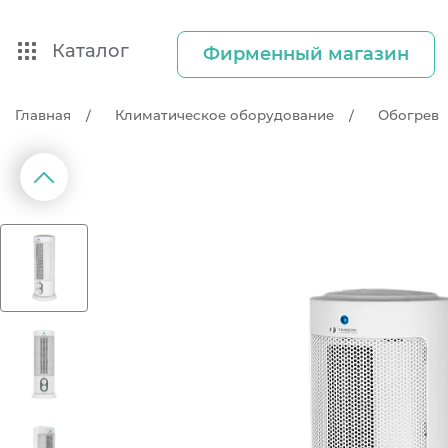
Каталог
Фирменный магазин
Главная
Климатическое оборудование
Обогрев
д
П
р
е
д
ы
д
у
щ
и
й
с
л
а
й