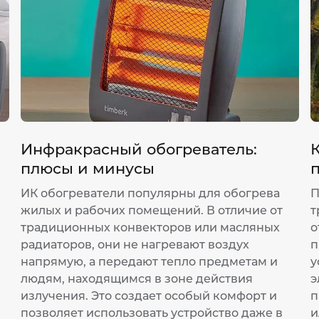
Инфракрасный обогреватель:
К
плюсы и минусы
ИК обогреватели популярны для обогрева
П
жилых и рабочих помещений. В отличие от
т
традиционных конвекторов или масляных
о
радиаторов, они не нагревают воздух
п
напрямую, а передают тепло предметам и
у
людям, находящимся в зоне действия
э
излучения. Это создает особый комфорт и
п
позволяет использовать устройство даже в
и