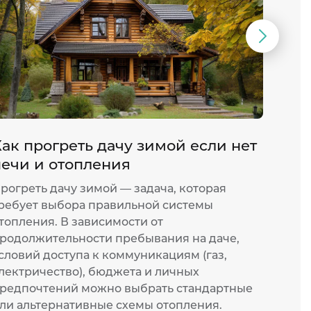
Следую
слайд
ак прогреть дачу зимой если нет
Как 
печи и отопления
конв
рогреть дачу зимой — задача, которая
Элект
ребует выбора правильной системы
один 
топления. В зависимости от
спосо
родолжительности пребывания на даче,
выбир
словий доступа к коммуникациям (газ,
комфо
лектричество), бюджета и личных
точно
редпочтений можно выбрать стандартные
осозн
ли альтернативные схемы отопления.
понят