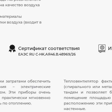
на качество воздуха
 материалы
ки воздуха (входит в
Сертификат соответствия
И
ЕАЭС RU С-HK.АЯ46.В.48969/26
и затратами обеспечить
Тепловентилятор факт
ния – электрические
(спирального или мета
ом. Эти приборы очень
тандем и позволяет б
м практически мгновенно
помещение площадью 
 по отоплению.
расположению эти при
настенные.