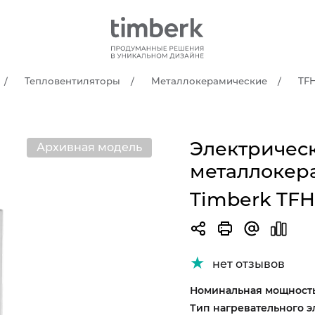
Тепловентиляторы
Металлокерамические
TF
Электричес
Архивная модель
металлокер
Timberk TF
нет отзывов
Номинальная мощность
Тип нагревательного э