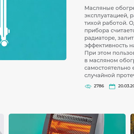
Масляные обогре
эксплуатацией, 
тихой работой. 
прибора считает
радиаторе, залит
эффективность н
При этом пользо
в масляном обог
самостоятельно е
случайной проте
2786
20.03.2