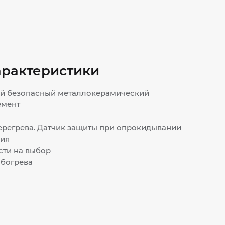
арактеристики
й безопасный металлокерамический
емент
ерегрева. Датчик защиты при опрокидывании
ия
ти на выбор
обогрева