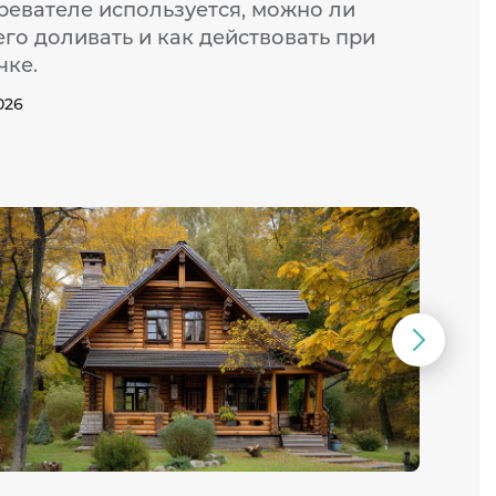
ревателе используется, можно ли
го доливать и как действовать при
чке.
026
Следую
слайд