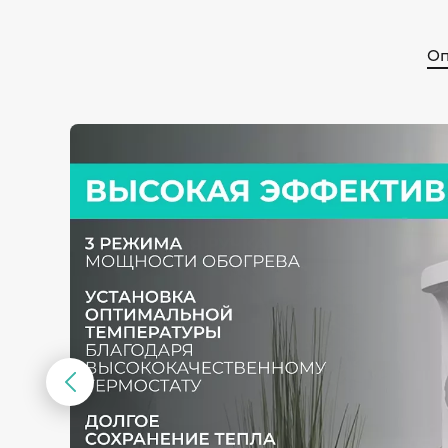
Оп
Предыдущий
слайд