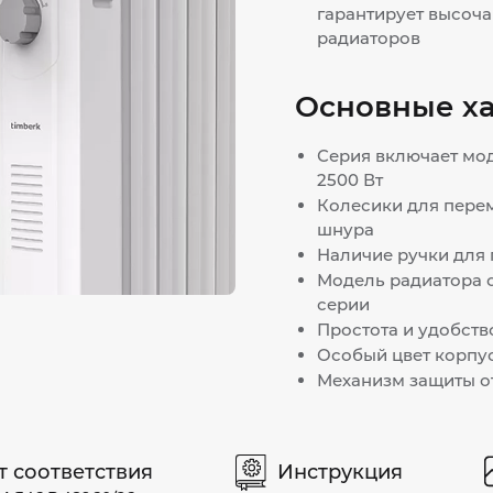
гарантирует высоч
радиаторов
Основные х
Серия включает моде
2500 Вт
Колесики для перем
шнура
Наличие ручки для
Модель радиатора с
серии
Простота и удобств
Особый цвет корпу
Механизм защиты от
т соответствия
Инструкция