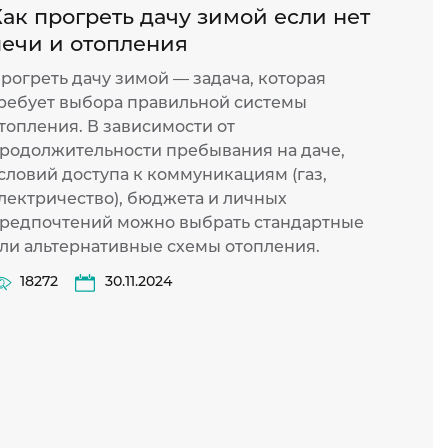
ак прогреть дачу зимой если нет
Как 
печи и отопления
конв
рогреть дачу зимой — задача, которая
Элект
ребует выбора правильной системы
один 
топления. В зависимости от
спосо
родолжительности пребывания на даче,
выбир
словий доступа к коммуникациям (газ,
комфо
лектричество), бюджета и личных
точно
редпочтений можно выбрать стандартные
осозн
ли альтернативные схемы отопления.
понят
от др
18272
30.11.2024
разоб
счет 
обогр
36