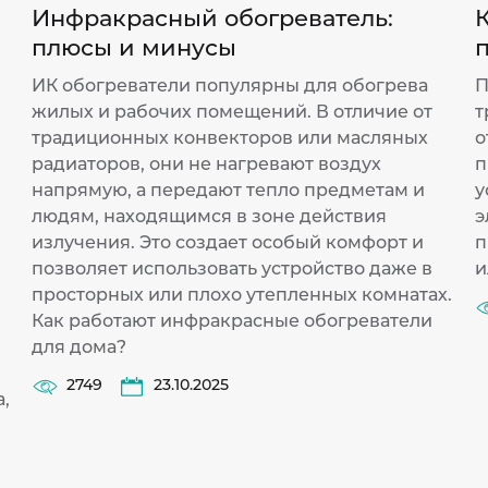
Инфракрасный обогреватель:
К
плюсы и минусы
ИК обогреватели популярны для обогрева
П
жилых и рабочих помещений. В отличие от
т
традиционных конвекторов или масляных
о
радиаторов, они не нагревают воздух
п
напрямую, а передают тепло предметам и
у
людям, находящимся в зоне действия
э
излучения. Это создает особый комфорт и
п
позволяет использовать устройство даже в
и
просторных или плохо утепленных комнатах.
Как работают инфракрасные обогреватели
для дома?
2749
23.10.2025
,