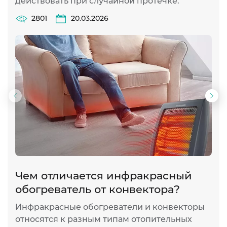
действовать при случайной протечке.
2801
20.03.2026
Предыдущий
Сл
слайд
сла
Чем отличается инфракрасный
И
обогреватель от конвектора?
п
Инфракрасные обогреватели и конвекторы
И
относятся к разным типам отопительных
ж