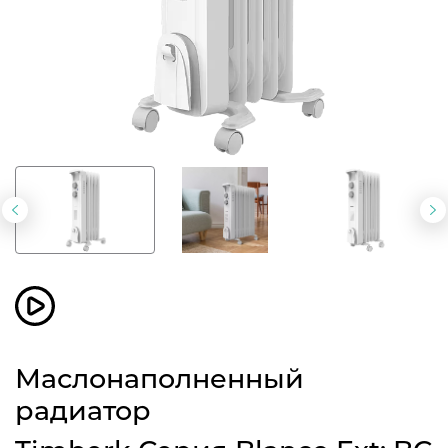
Предыдущий
С
слайд
с
Маслонаполненный
радиатор