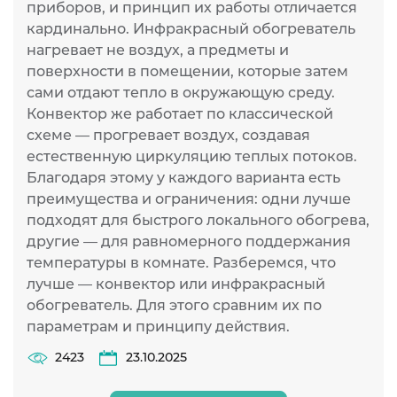
приборов, и принцип их работы отличается
т
кардинально. Инфракрасный обогреватель
р
нагревает не воздух, а предметы и
н
поверхности в помещении, которые затем
л
сами отдают тепло в окружающую среду.
и
Конвектор же работает по классической
п
схеме — прогревает воздух, создавая
п
естественную циркуляцию теплых потоков.
К
Благодаря этому у каждого варианта есть
д
преимущества и ограничения: одни лучше
подходят для быстрого локального обогрева,
другие — для равномерного поддержания
температуры в комнате. Разберемся, что
лучше — конвектор или инфракрасный
обогреватель. Для этого сравним их по
параметрам и принципу действия.
2423
23.10.2025