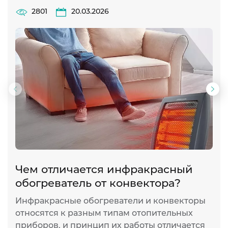
2801
20.03.2026
Предыдущий
Сл
слайд
сла
Чем отличается инфракрасный
И
обогреватель от конвектора?
п
Инфракрасные обогреватели и конвекторы
И
относятся к разным типам отопительных
ж
приборов, и принцип их работы отличается
т