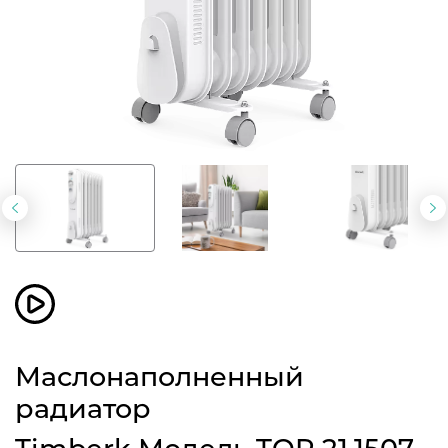
Предыдущий
С
слайд
с
Маслонаполненный
радиатор