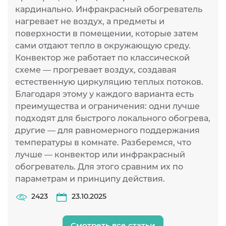
кардинально. Инфракрасный обогреватель
р
нагревает не воздух, а предметы и
н
поверхности в помещении, которые затем
л
сами отдают тепло в окружающую среду.
и
Конвектор же работает по классической
п
схеме — прогревает воздух, создавая
п
естественную циркуляцию теплых потоков.
К
Благодаря этому у каждого варианта есть
д
преимущества и ограничения: одни лучше
подходят для быстрого локального обогрева,
другие — для равномерного поддержания
температуры в комнате. Разберемся, что
лучше — конвектор или инфракрасный
обогреватель. Для этого сравним их по
параметрам и принципу действия.
2423
23.10.2025
Смотреть все статьи