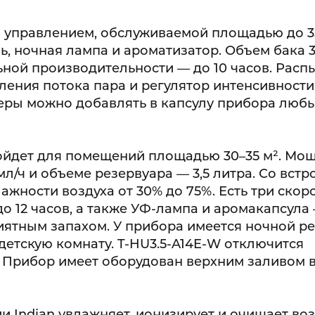
 управлением, обслуживаемой площадью до 35
ль, ночная лампа и ароматизатор. Объем бака 3
ой производительности — до 10 часов. Расп
вления потока пара и регулятор интенсивности
феры можно добавлять в капсулу прибора люб
дойдет для помещений площадью 30–35 м². Мо
мл/ч и объеме резервуара — 3,5 литра. Со вст
жности воздуха от 30% до 75%. Есть три скор
о 12 часов, а также УФ-лампа и аромакапсула
иятным запахом. У прибора имеется ночной р
детскую комнату. T-HU3.5-A14E-W отключится
а. Прибор имеет оборудован верхним заливом в
 Indian увлажняет, ионизирует и очищает воз