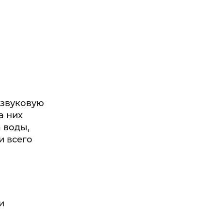
азвуковую
а них
 воды,
и всего
и