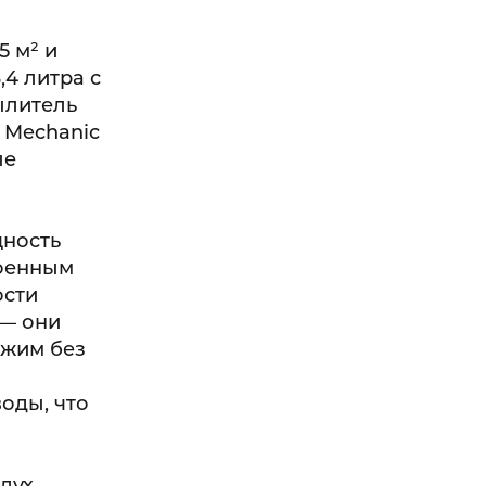
 м² и
,4 литра с
ылитель
 Mechanic
ые
щность
роенным
ости
 — они
ежим без
оды, что
дух