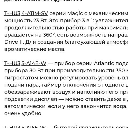
T-HU3,4-A11M-SV
серии Magic с механическим
мощность 23 Вт. Это прибор 3 в 1: увлажните
продолжительностью работы при максимальн
вращается на 360°, есть возможность напра
Drive II. Для создания благоухающей атмос
ароматические масла.
T-HU3,5-A14E-W
— прибор серии Atlantic по
прибора 30 Вт при производительности 350 
гигростатом можно регулировать уровень вла
подачи пара, таймер отключения от одного д
обеззараживают воздух и наполняют его пр
подсветки дисплея — можно ставить даже в 
автоматически, если у него закончится вод
очень удобно.
T-HU3,5-A15E-W
— бытовой увлажнитель серии