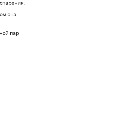
испарения.
том она
ной пар