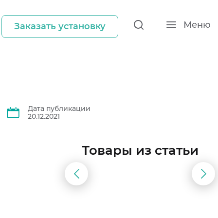
Меню
Заказать установку
Дата публикации
20.12.2021
Товары из статьи
Предыдущий
Сл
слайд
сла