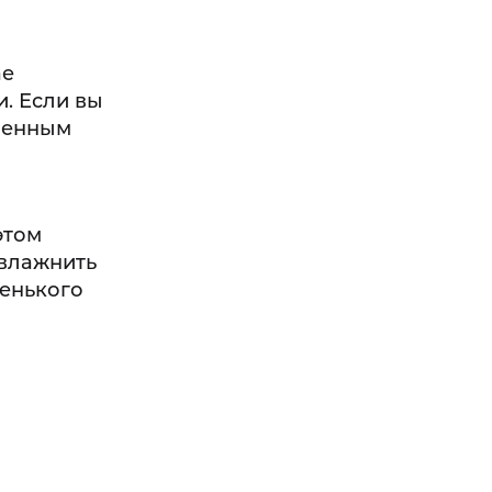
ае
. Если вы
роенным
этом
увлажнить
ленького