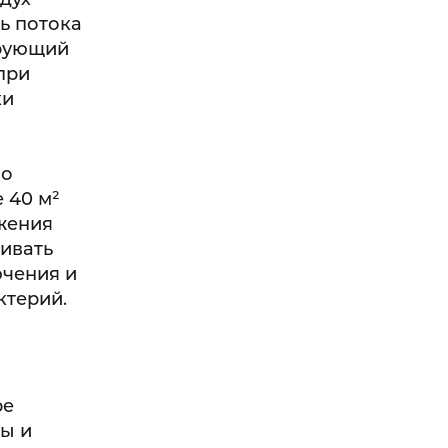
ь потока
ирующий
при
ки
по
 40 м²
жения
ивать
ючения и
ктерий.
ре
ы и