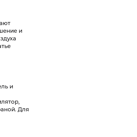
вают
шение и
оздуха
атье
ель и
илятор,
аной. Для