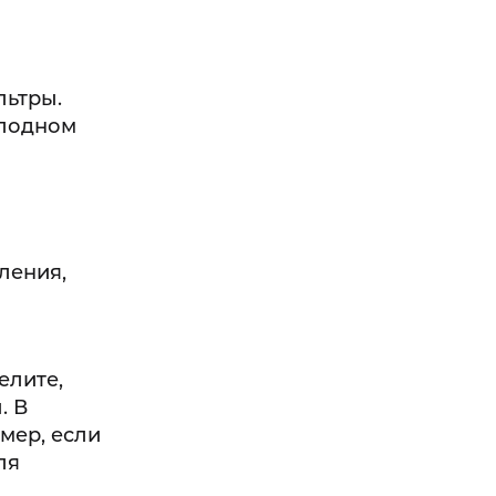
льтры.
олодном
ления,
елите,
. В
мер, если
ля