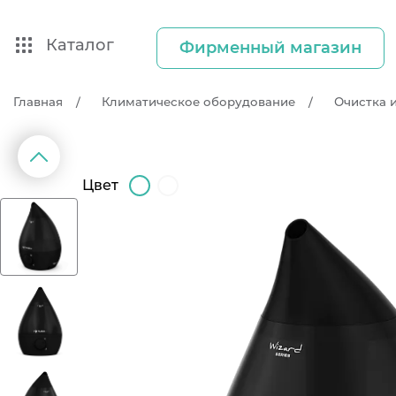
Каталог
Фирменный магазин
Главная
Климатическое оборудование
Очистка 
д
П
р
е
д
ы
д
у
щ
и
й
с
л
а
й
Цвет