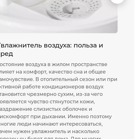
слайд
влажнитель воздуха: польза и
Мощ
вред
монт
остояние воздуха в жилом пространстве
Жара 
лияет на комфорт, качество сна и общее
прожи
амочувствие. В отопительный сезон или при
или о
ктивной работе кондиционеров воздух
работ
тановится чрезмерно сухим, из-за чего
котор
оявляется чувство стянутости кожи,
оказы
аздражение слизистых оболочек и
устан
искомфорт при дыхании. Именно поэтому
согла
ногие люди начинают интересоваться,
и изм
ачем нужен увлажнитель и насколько
многи
олезен он будет для дома. Для многих
эконо