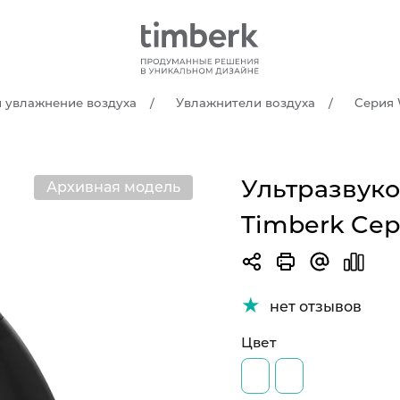
и увлажнение воздуха
Увлажнители воздуха
Cерия 
Ультразвук
Архивная модель
Timberk Cер
нет отзывов
Цвет