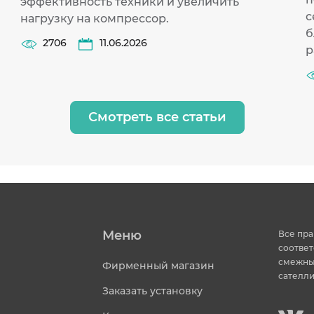
эффективность техники и увеличить
с
нагрузку на компрессор.
б
2706
11.06.2026
р
Смотреть все статьи
Меню
Все пра
соответ
смежных
Фирменный магазин
сателли
Заказать установку