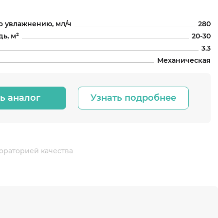
о увлажнению, мл/ч
280
ь, м²
20-30
3.3
Механическая
ь аналог
Узнать подробнее
ораторией качества