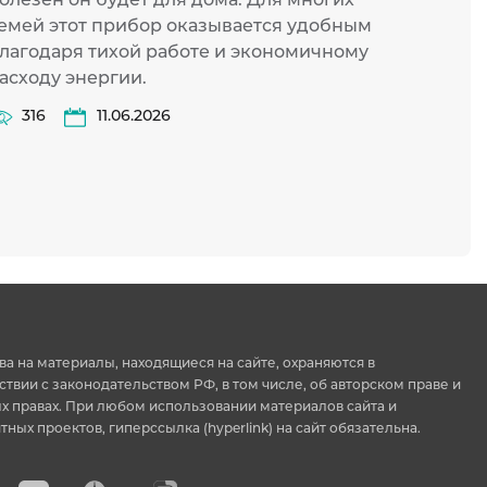
емей этот прибор оказывается удобным
46
лагодаря тихой работе и экономичному
асходу энергии.
316
11.06.2026
ва на материалы, находящиеся на сайте, охраняются в
ствии с законодательством РФ, в том числе, об авторском праве и
 правах. При любом использовании материалов сайта и
тных проектов, гиперссылка (hyperlink) на сайт обязательна.