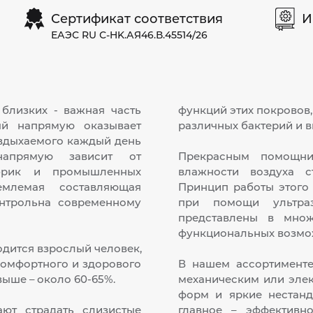
Сертификат соответствия
И
ЕАЭС RU С-HK.АЯ46.В.45514/26
близких - важная часть
функций этих покровов,
ый напрямую оказывает
различных бактерий и в
 вдыхаемого каждый день
напрямую зависит от
Прекрасным помощни
абрик и промышленных
влажности воздуха с
емлемая составляющая
Принцип работы этого
нтрольна современному
при помощи ультраз
представлены в мно
функциональных возмо
одится взрослый человек,
комфортного и здорового
В нашем ассортименте
выше – около 60-65%.
механическим или эле
форм и яркие нестанд
ают страдать слизистые
главное – эффективн