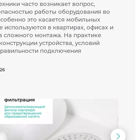
ехники часто возникает вопрос,
опасностью работы оборудования во
Особенно это касается мобильных
 используются в квартирах, офисах и
з сложного монтажа. На практике
 конструкции устройства, условий
правильности подключения
026
Следую