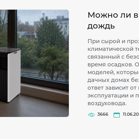
Можно ли в
дождь
При сырой и про
климатической т
связанный с без
время осадков. 
моделей, которые
дачных домах бе
ответ зависит от
эксплуатации и 
воздуховода.
3666
11.06.2