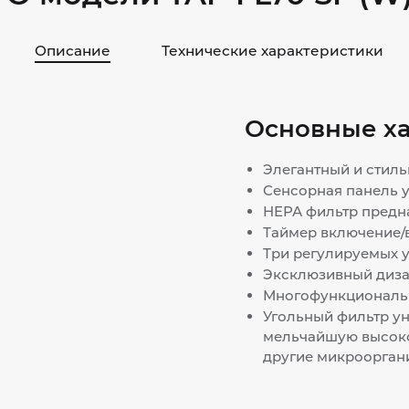
Описание
Технические характеристики
Основные х
Элегантный и стиль
Сенсорная панель у
НЕРА фильтр предна
Таймер включение/в
Три регулируемых 
Эксклюзивный дизай
Многофункционально
Угольный фильтр ун
мельчайшую высоко
другие микроорган