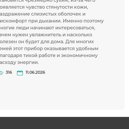
тановится чрезмерно сухим, из-за чего
котор
оявляется чувство стянутости кожи,
оказы
аздражение слизистых оболочек и
устан
искомфорт при дыхании. Именно поэтому
согла
ногие люди начинают интересоваться,
и изм
ачем нужен увлажнитель и насколько
многи
олезен он будет для дома. Для многих
эконо
емей этот прибор оказывается удобным
46
лагодаря тихой работе и экономичному
асходу энергии.
316
11.06.2026