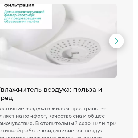
Следую
слайд
влажнитель воздуха: польза и
Мощ
вред
монт
остояние воздуха в жилом пространстве
Жара 
лияет на комфорт, качество сна и общее
прожи
амочувствие. В отопительный сезон или при
или о
ктивной работе кондиционеров воздух
работ