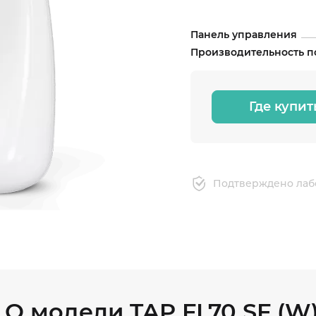
Панель управления
Производительность по
Где купит
Подтверждено лаб
О модели TAP FL70 SF (W