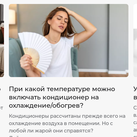
р
При какой температуре можно
У
включать кондиционер на
охлаждение/обогрев?
ют
С
в
Кондиционеры рассчитаны прежде всего на
с
охлаждение воздуха в помещении. Но с
а
любой ли жарой они справятся?