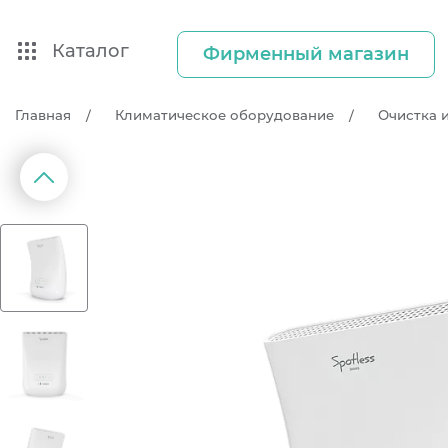
Каталог
Фирменный магазин
Главная
Климатическое оборудование
Очистка 
д
П
р
е
д
ы
д
у
щ
и
й
с
л
а
й