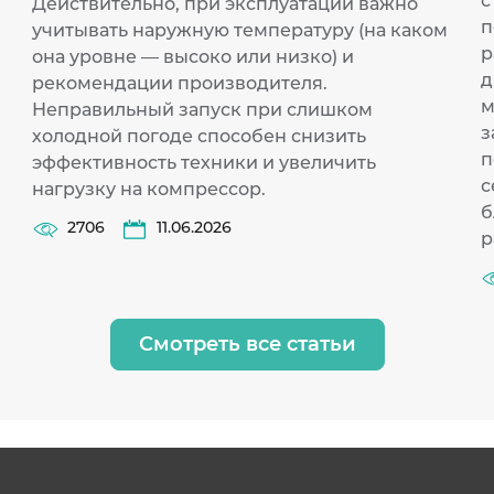
с
Действительно, при эксплуатации важно
п
учитывать наружную температуру (на каком
р
она уровне — высоко или низко) и
д
рекомендации производителя.
м
Неправильный запуск при слишком
з
холодной погоде способен снизить
п
эффективность техники и увеличить
с
нагрузку на компрессор.
б
2706
11.06.2026
р
Смотреть все статьи