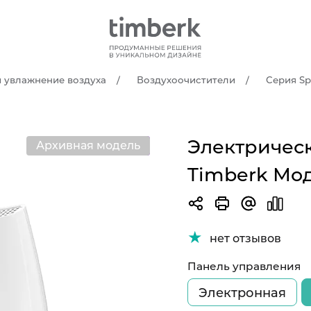
и увлажнение воздуха
Воздухоочистители
Серия Spo
Электричес
Архивная модель
Хит продаж
Timberk Мод
нет отзывов
Панель управления
Электронная