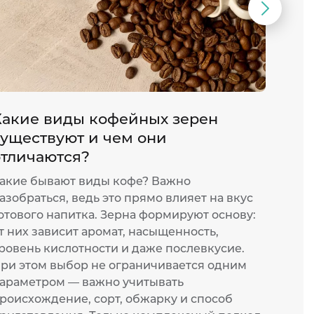
Следую
слайд
Какие виды кофейных зерен
Как 
существуют и чем они
рож
отличаются?
Насыщ
эспре
акие бывают виды кофе? Важно
молоч
азобраться, ведь это прямо влияет на вкус
любим
отового напитка. Зерна формируют основу:
напит
т них зависит аромат, насыщенность,
для п
ровень кислотности и даже послевкусие.
устро
ри этом выбор не ограничивается одним
основ
араметром — важно учитывать
соеди
роисхождение, сорт, обжарку и способ
резуль