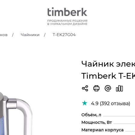
тков
Чайники
T-EK27G04
Чайник эле
Timberk T-E
4.9 (392 отзыва)
Объём, л
Мощность, Вт
Материал корпуса