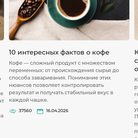
10 интересных фактов о кофе
Кофе — сложный продукт с множеством
переменных: от происхождения сырья до
способа заваривания. Понимание этих
о
К
нюансов позволяет контролировать
р
результат и получать стабильный вкус в
ие
г
каждой чашке.
нт
о
у
37560
16.04.2026
ва
П
п
п