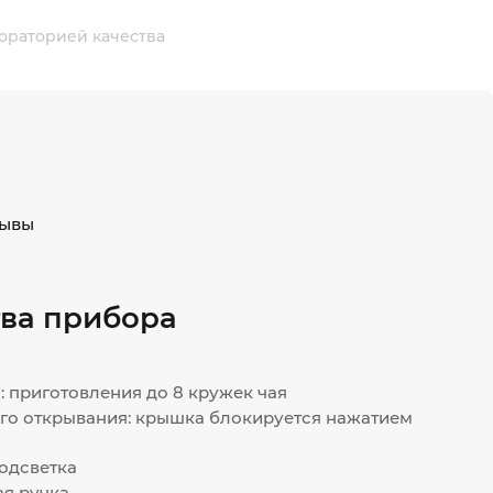
ораторией качества
ывы
ва прибора
 приготовления до 8 кружек чая
ого открывания: крышка блокируется нажатием
одсветка
ая ручка