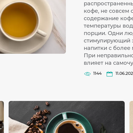
распространенный
кофе, не совсем 
содержание кофеи
температуры вод
порции. Одни лю
стимулирующий э
напитки с более
При неправильно
влияет на самоч
1144
11.06.20