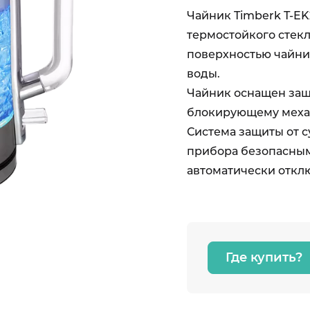
Чайник Timberk T-E
термостойкого стекл
поверхностью чайни
воды.
Чайник оснащен защ
блокирующему меха
Система защиты от с
прибора безопасным.
автоматически откл
Где купить?