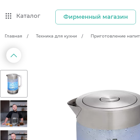
Каталог
Фирменный магазин
Главная
Техника для кухни
Приготовление напи
д
П
р
е
д
ы
д
у
щ
и
й
с
л
а
й