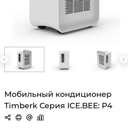
Предыдущий
С
слайд
с
Мобильный кондиционер
Timberk Серия ICE.BEE: P4