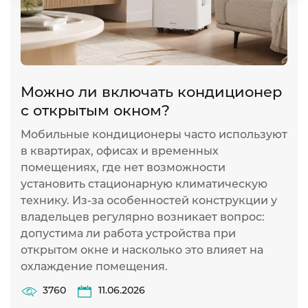
слайд
сла
Можно ли включать кондиционер
П
с открытым окном?
в
о
Мобильные кондиционеры часто используют
в квартирах, офисах и временных
К
помещениях, где нет возможности
о
установить стационарную климатическую
л
технику. Из-за особенностей конструкции у
Д
владельцев регулярно возникает вопрос:
у
допустима ли работа устройства при
о
открытом окне и насколько это влияет на
р
охлаждение помещения.
Н
х
3760
11.06.2026
э