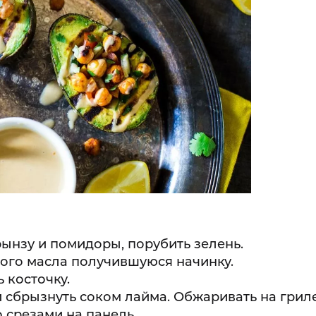
рынзу и помидоры, порубить зелень.
ого масла получившуюся начинку.
 косточку.
 сбрызнуть соком лайма. Обжаривать на гриле
о срезами на панель.