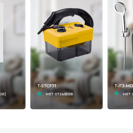
T-STCF71
T-IT3-MD
ов)
нет отзывов
нет 