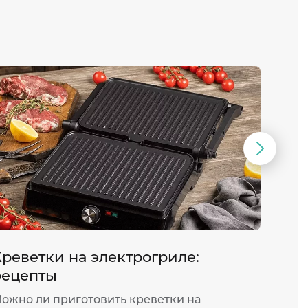
Следую
слайд
Креветки на электрогриле:
Как 
рецепты
отпа
ожно ли приготовить креветки на
Ухажи