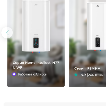
Предыдущий
слайд
Cерия Home Intellect: N77
U WF
Серия: FSM9 V
Работает с Алисой
4.9 (260 отзыв