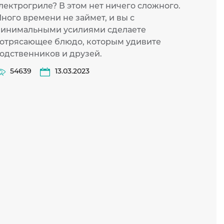
лектрогриле? В этом нет ничего сложного.
с руч
ного времени не займет, и вы с
произ
инимальными усилиями сделаете
предн
отрясающее блюдо, которым удивите
горяч
одственников и друзей.
эффек
чтобы
54639
13.03.2023
обесп
польз
Есть 
соблю
стоит
отпар
15