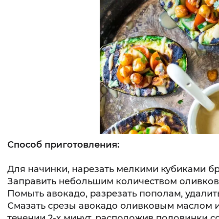
Способ приготовления:
Для начинки, нарезать мелкими кубиками б
Заправить небольшим количеством оливков
Помыть авокадо, разрезать пополам, удалить
Смазать срезы авокадо оливковым маслом и
течении 2-х минут, расположив половинки с