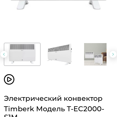
Предыдущий
С
слайд
с
Электрический конвектор
Timberk Модель T-EC2000-