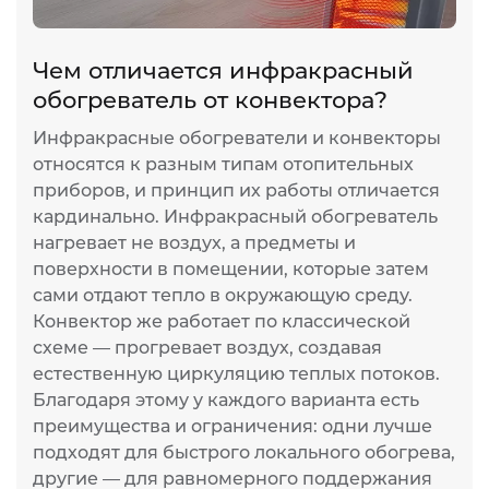
Чем отличается инфракрасный
И
обогреватель от конвектора?
п
Инфракрасные обогреватели и конвекторы
И
относятся к разным типам отопительных
ж
приборов, и принцип их работы отличается
т
кардинально. Инфракрасный обогреватель
р
нагревает не воздух, а предметы и
н
поверхности в помещении, которые затем
л
сами отдают тепло в окружающую среду.
и
Конвектор же работает по классической
п
схеме — прогревает воздух, создавая
п
естественную циркуляцию теплых потоков.
К
Благодаря этому у каждого варианта есть
д
преимущества и ограничения: одни лучше
подходят для быстрого локального обогрева,
другие — для равномерного поддержания