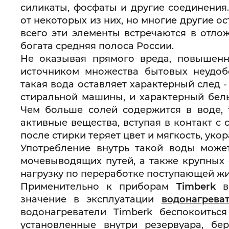
силикаты, фосфаты и другие соединения
от некоторых из них, но многие другие о
всего эти элементы встречаются в отло
богата средняя полоса России.
Не оказывая прямого вреда, повышенна
источником множества бытовых неудоб
такая вода оставляет характерный след - 
стиральной машины, и характерный белы
Чем больше солей содержится в воде, 
активные вещества, вступая в контакт с
после стирки теряет цвет и мягкость, уко
Употребление внутрь такой воды може
мочевыводящих путей, а также крупных 
нагрузку по переработке поступающей жи
Применительно к приборам
Timberk
вы
значение в эксплуатации
водонагрева
водонагреватели Timberk беспокоитьс
установленные внутри резервуара, бе