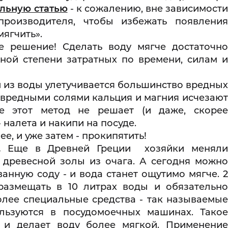
ельную статью
- к сожалению, вне зависимост
производителя, чтобы избежать появления
мягчить».
е решение! Сделать воду мягче достаточно
зной степени затратных по времени, силам и
из воды улетучивается большинство вредных
с вредными солями кальция и магния исчезают
е этот метод не решает (и даже, скорее
 налета и накипи на посуде.
е, и уже затем - прокипятить!
.
Еще в Древней Греции хозяйки менял
 древесной золы из очага. А сегодня можно
анную соду - и вода станет ощутимо мягче. 2
азмещать в 10 литрах воды и обязательно
олее специальные средства - так называемые
льзуются в посудомоечных машинах. Такое
к и делает воду более мягкой. Применение