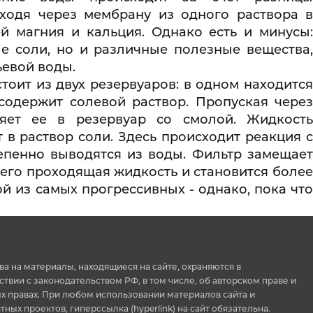
оходя через мембрану из одного раствора в
ей магния и кальция. Однако есть и минусы:
ые соли, но и различные полезные вещества,
ьевой воды.
стоит из двух резервуаров: в одном находитс
содержит солевой раствор. Пропуская через
ляет ее в резервуар со смолой. Жидкость
 в раствор соли. Здесь происходит реакция с
епенно выводятся из воды. Фильтр замещает
чего проходящая жидкость и становится более
й из самых прогрессивных - однако, пока что
ва на материалы, находящиеся на сайте, охраняются в
ствии с законодательством РФ, в том числе, об авторском праве и
 правах. При любом использовании материалов сайта и
тных проектов, гиперссылка (hyperlink) на сайт обязательна.