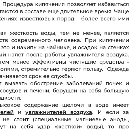
. Процедура кипячения позволяет избавиться
стаются в составе еще длительное время. Чаще
жениях известковых пород - более всего ими
я жесткость воды, тем не менее, является
ств современного человека. При кипячении
это и накипь на чайнике, и осадок на стенках
й налет после работы увлажнителя воздуха.
тем менее эффективны чистящие средства -
 солями, стремительно теряют пользу. Одежда
рачивается срок ее службы.
т вызвать обострение заболеваний почек и
сосудов и печени, берущей на себя большую
дкости.
сокое содержание щелочи в воде имее
телей
и
увлажнителей воздуха
. И если з
я не стоит (специальные магниевые аноды,
рут на себя удар «жесткой» воды), то про