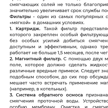
смягчающих солей не только благоприя
значительно увеличивает срок службы п
Фильтры -
один из самых популярных с
«мягкой» в домашних условиях.
1.
Картридж.
Такой фильтр представля
которого закреплен особый фильтрующи
без особых усилий добиться смягчен
доступным и эффективным, однако тре
работает не больше 1,5 месяцев, после че
2.
Магнитный фильтр.
С помощью двух ма
поле, которое должно сделать жидкос
различные вредные примеси. Следует зна
подобным способом, до сих пор обсужда
мешает часто встречать применение ма
(например, в котельных).
3.
Система обратного осмоса
признан
смягчения проточной воды. Устройств
особую мембрану. Очистка и смягч