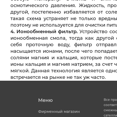
осмотического давления. Жидкость, пр
другой, постепенно избавляется от сол
такая схема устраняет не только вредн
поэтому не используется для очистки пит
4.
Ионообменный фильтр.
Устройство со
ионообменная смола, тогда как другой 
себя проточную воду, фильтр отправ
насыщается ионами, после чего попадает
солями магния и кальция, которые пост
ионы кальция и магния натрием, за счет 
мягкой. Данная технология является одно
встречается на рынке не так уж часто.
Меню
Все пра
соответ
смежных
Фирменный магазин
сателли