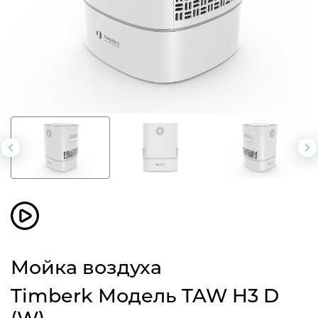
Предыдущий
С
слайд
с
Мойка воздуха
Timberk Модель TAW H3 D