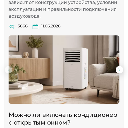
зависит от конструкции устройства, условий
эксплуатации и правильности подключения
воздуховода.
3666
11.06.2026
Предыдущий
Сл
слайд
сла
Можно ли включать кондиционер
П
с открытым окном?
в