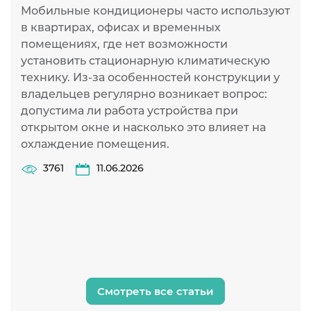
о
Мобильные кондиционеры часто используют
в квартирах, офисах и временных
К
помещениях, где нет возможности
о
установить стационарную климатическую
л
технику. Из-за особенностей конструкции у
Д
владельцев регулярно возникает вопрос:
у
допустима ли работа устройства при
о
открытом окне и насколько это влияет на
р
охлаждение помещения.
Н
х
3761
11.06.2026
э
н
Смотреть все статьи