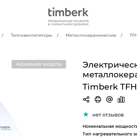
Тепловентиляторы
Металлокерамические
TF
Электричес
Архивная модель
металлокер
Timberk TFH
нет отзывов
Номинальная мощность
Тип нагревательного э