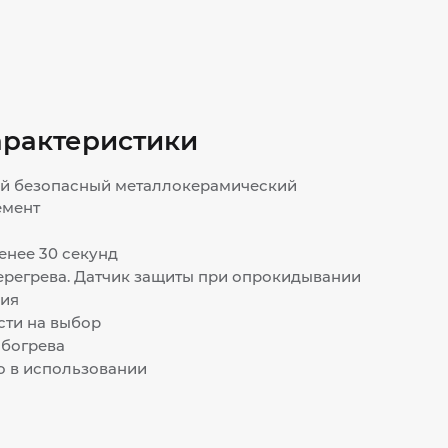
арактеристики
й безопасный металлокерамический
емент
енее 30 секунд
ерегрева. Датчик защиты при опрокидывании
ия
ти на выбор
обогрева
о в использовании