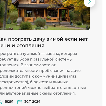
Следую
слайд
ак прогреть дачу зимой если нет
Как 
печи и отопления
конв
рогреть дачу зимой — задача, которая
Элект
ребует выбора правильной системы
один 
топления. В зависимости от
спосо
родолжительности пребывания на даче,
выбир
словий доступа к коммуникациям (газ,
комфо
лектричество), бюджета и личных
точно
редпочтений можно выбрать стандартные
осозн
ли альтернативные схемы отопления.
понят
от др
18291
30.11.2024
разоб