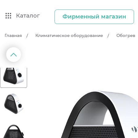
Каталог
Фирменный магазин
Главная
Климатическое оборудование
Обогрев
д
П
р
е
д
ы
д
у
щ
и
й
с
л
а
й