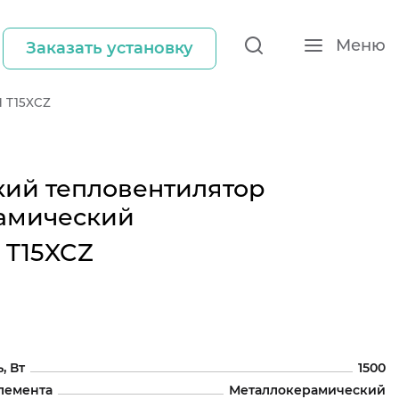
Меню
Заказать установку
H T15XCZ
кий тепловентилятор
амический
 T15XCZ
, Вт
1500
лемента
Металлокерамический