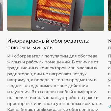
Инфракрасный обогреватель:
К
плюсы и минусы
ИК обогреватели популярны для обогрева
П
жилых и рабочих помещений. В отличие от
т
традиционных конвекторов или масляных
о
радиаторов, они не нагревают воздух
п
напрямую, а передают тепло предметам и
у
людям, находящимся в зоне действия
э
излучения. Это создает особый комфорт и
п
позволяет использовать устройство даже в
и
просторных или плохо утепленных комнатах.
Как работают инфракрасные обогреватели