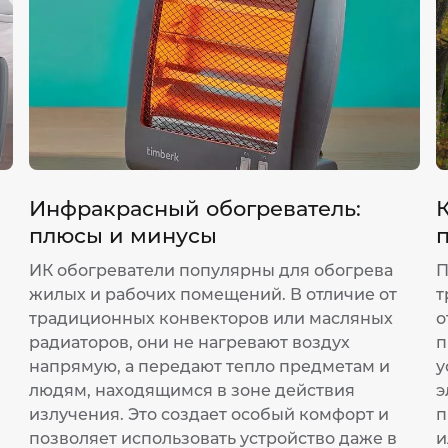
Инфракрасный обогреватель:
К
плюсы и минусы
ИК обогреватели популярны для обогрева
П
жилых и рабочих помещений. В отличие от
т
традиционных конвекторов или масляных
о
радиаторов, они не нагревают воздух
п
напрямую, а передают тепло предметам и
у
людям, находящимся в зоне действия
э
излучения. Это создает особый комфорт и
п
позволяет использовать устройство даже в
и