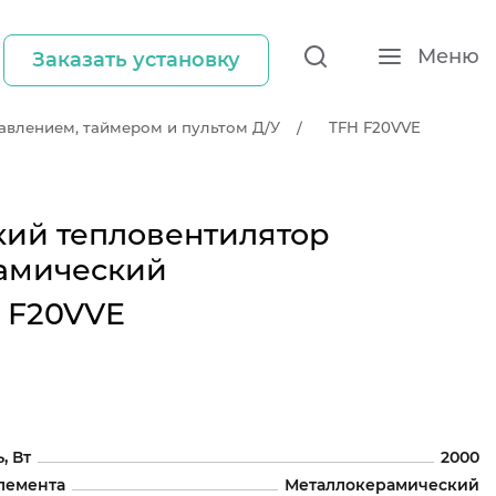
Меню
Заказать установку
авлением, таймером и пультом Д/У
TFH F20VVE
кий тепловентилятор
амический
 F20VVE
, Вт
2000
лемента
Металлокерамический