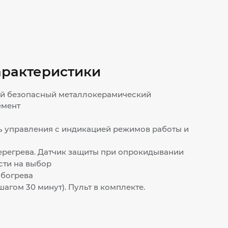
арактеристики
й безопасный металлокерамический
емент
ь управления с индикацией режимов работы и
ерегрева. Датчик защиты при опрокидывании
ти на выбор
обогрева
 шагом 30 минут). Пульт в комплекте.