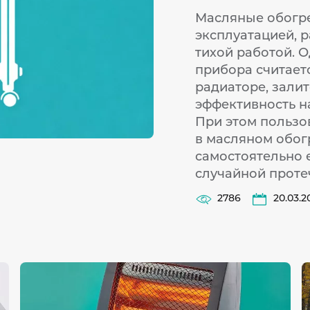
Масляные обогре
эксплуатацией, 
тихой работой. 
прибора считает
радиаторе, залит
эффективность н
При этом пользо
в масляном обог
самостоятельно е
случайной проте
2786
20.03.2