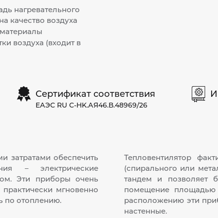
адь нагревательного
на качество воздуха
 материалы
ки воздуха (входит в
Сертификат соответствия
И
ЕАЭС RU С-HK.АЯ46.В.48969/26
и затратами обеспечить
Тепловентилятор факт
ния – электрические
(спирального или мета
ом. Эти приборы очень
тандем и позволяет б
м практически мгновенно
помещение площадью 
 по отоплению.
расположению эти при
настенные.