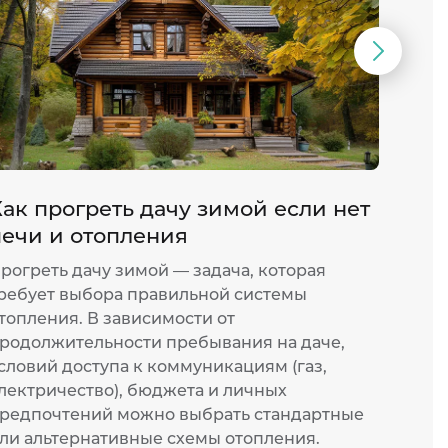
Следую
слайд
ак прогреть дачу зимой если нет
Как 
печи и отопления
конв
рогреть дачу зимой — задача, которая
Элект
ребует выбора правильной системы
один 
топления. В зависимости от
спосо
родолжительности пребывания на даче,
выбир
словий доступа к коммуникациям (газ,
комфо
лектричество), бюджета и личных
точно
редпочтений можно выбрать стандартные
осозн
ли альтернативные схемы отопления.
понят