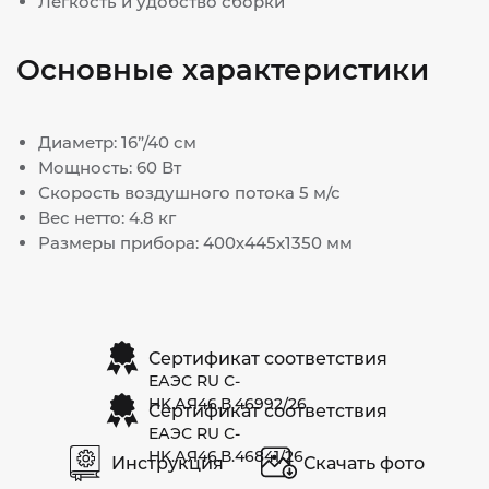
Лёгкость и удобство сборки
Основные характеристики
Диаметр: 16”/40 см
Мощность: 60 Вт
Скорость воздушного потока 5 м/с
Вес нетто: 4.8 кг
Размеры прибора: 400х445х1350 мм
Сертификат соответствия
ЕАЭС RU С-
HK.АЯ46.В.46992/26
Сертификат соответствия
ЕАЭС RU С-
HK.АЯ46.В.46841/26
Инструкция
Скачать фото