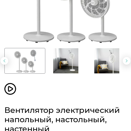
Предыдущий
С
слайд
с
Вентилятор электрический
напольный, настольный,
настенный