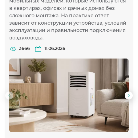
мобильных моделей, которые используются
в квартирах, офисах и дачных домах без
сложного монтажа. На практике ответ
зависит от конструкции устройства, условий
эксплуатации и правильности подключения
воздуховода.
3666
11.06.2026
Предыдущий
Сл
слайд
сла