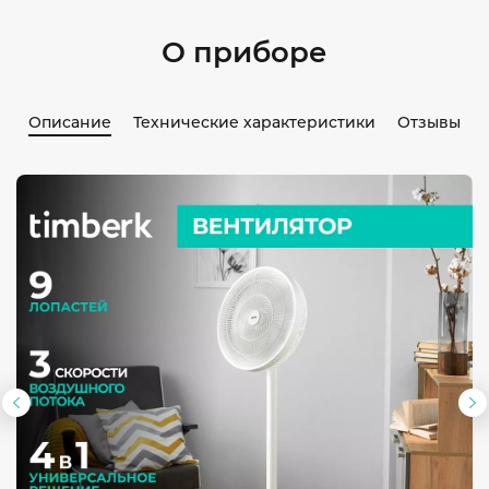
О приборе
Описание
Технические характеристики
Отзывы
Предыдущий
С
слайд
с