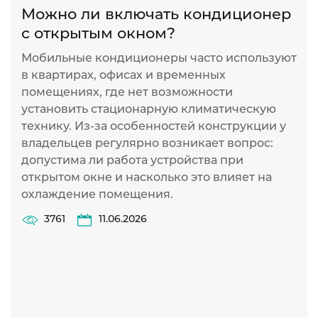
Можно ли включать кондиционер
П
с открытым окном?
в
о
Мобильные кондиционеры часто используют
в квартирах, офисах и временных
К
помещениях, где нет возможности
о
установить стационарную климатическую
л
технику. Из-за особенностей конструкции у
Д
владельцев регулярно возникает вопрос:
у
допустима ли работа устройства при
о
открытом окне и насколько это влияет на
р
охлаждение помещения.
Н
х
3761
11.06.2026
э
н