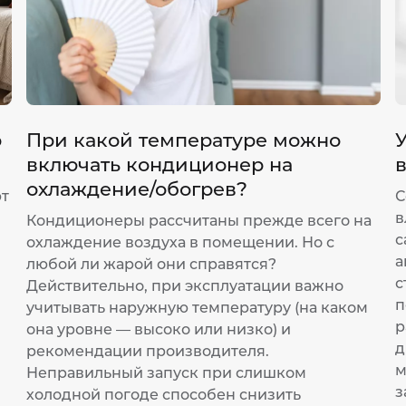
р
При какой температуре можно
У
включать кондиционер на
охлаждение/обогрев?
ют
С
в
Кондиционеры рассчитаны прежде всего на
с
охлаждение воздуха в помещении. Но с
а
любой ли жарой они справятся?
с
Действительно, при эксплуатации важно
п
учитывать наружную температуру (на каком
р
она уровне — высоко или низко) и
д
рекомендации производителя.
м
Неправильный запуск при слишком
з
холодной погоде способен снизить