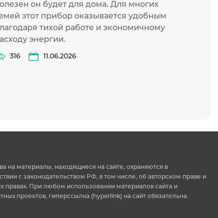
олезен он будет для дома. Для многих
эконо
емей этот прибор оказывается удобным
46
лагодаря тихой работе и экономичному
асходу энергии.
316
11.06.2026
ва на материалы, находящиеся на сайте, охраняются в
ствии с законодательством РФ, в том числе, об авторском праве и
 правах. При любом использовании материалов сайта и
тных проектов, гиперссылка (hyperlink) на сайт обязательна.