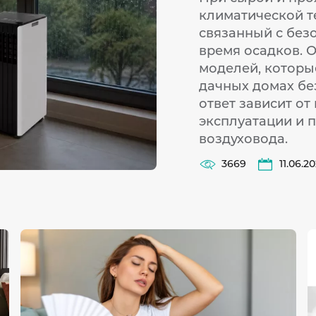
климатической т
связанный с без
время осадков. 
моделей, которые
дачных домах бе
ответ зависит от
эксплуатации и 
воздуховода.
3669
11.06.2