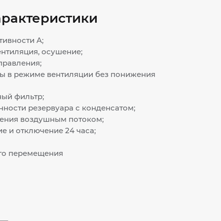
арактеристики
ивности A;
вентиляция, осушение;
правления;
ы в режиме вентиляции без понижения
ый фильтр;
ности резервуара с конденсатом;
ения воздушным потоком;
е и отключение 24 часа;
го перемещения