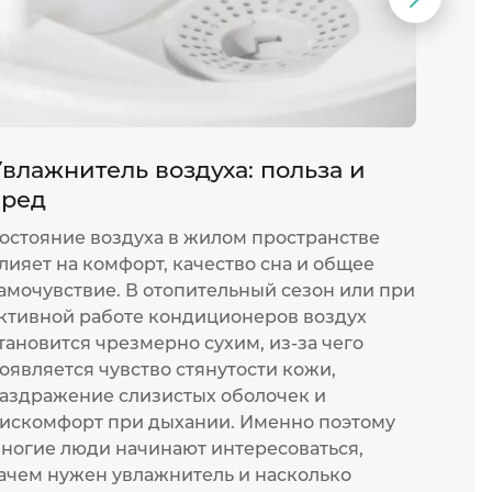
Следую
слайд
влажнитель воздуха: польза и
Мощ
вред
монт
остояние воздуха в жилом пространстве
Жара 
лияет на комфорт, качество сна и общее
прожи
амочувствие. В отопительный сезон или при
или о
ктивной работе кондиционеров воздух
работ
тановится чрезмерно сухим, из-за чего
котор
оявляется чувство стянутости кожи,
оказы
аздражение слизистых оболочек и
устан
искомфорт при дыхании. Именно поэтому
согла
ногие люди начинают интересоваться,
и изм
ачем нужен увлажнитель и насколько
многи