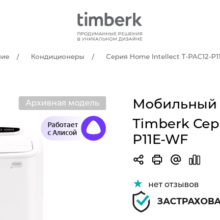
ние
Кондиционеры
Серия Home Intellect T-PAC12-P
Мобильный 
Архивная модель
Новинка!
Timberk Сер
Работает
с Алисой
P11E-WF
нет отзывов
ЗАСТРАХОВ