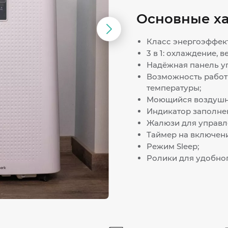
Основные х
Следующий
Класс энергоэффект
слайд
3 в 1: охлаждение, 
Надёжная панель у
Возможность работ
температуры;
Моющийся воздушн
Индикатор заполнен
Жалюзи для управл
Таймер на включени
Режим Sleep;
Ролики для удобно