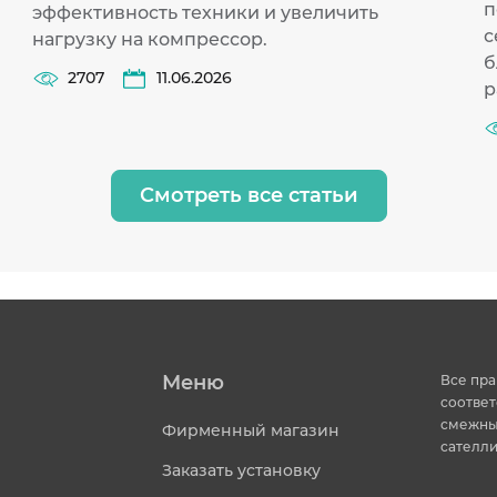
п
эффективность техники и увеличить
с
нагрузку на компрессор.
б
2707
11.06.2026
р
Смотреть все статьи
Меню
Все пра
соответ
смежных
Фирменный магазин
сателли
Заказать установку