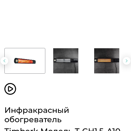
Предыдущий
С
слайд
с
Инфракрасный
обогреватель