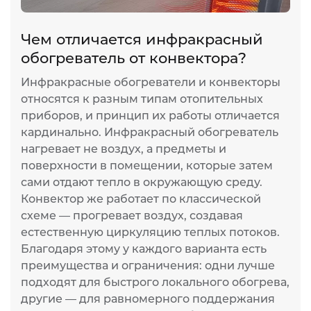
Чем отличается инфракрасный
И
обогреватель от конвектора?
п
Инфракрасные обогреватели и конвекторы
И
относятся к разным типам отопительных
ж
приборов, и принцип их работы отличается
т
кардинально. Инфракрасный обогреватель
р
нагревает не воздух, а предметы и
н
поверхности в помещении, которые затем
л
сами отдают тепло в окружающую среду.
и
Конвектор же работает по классической
п
схеме — прогревает воздух, создавая
п
естественную циркуляцию теплых потоков.
К
Благодаря этому у каждого варианта есть
д
преимущества и ограничения: одни лучше
подходят для быстрого локального обогрева,
другие — для равномерного поддержания