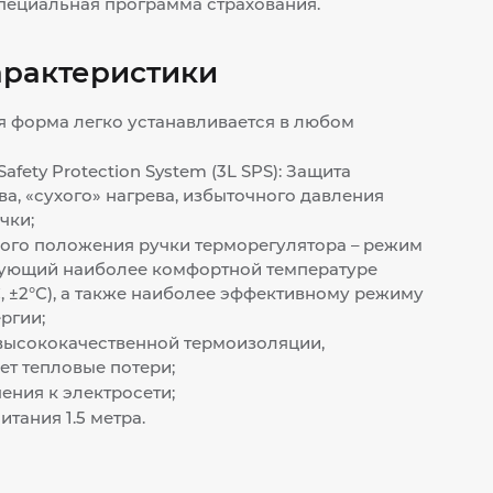
 специальная программа страхования.
арактеристики
я форма легко устанавливается в любом
afety Protection System (3L SPS): Защита
ва, «сухого» нагрева, избыточного давления
чки;
ого положения ручки терморегулятора – режим
твующий наиболее комфортной температуре
С, ±2°С), а также наиболее эффективному режиму
ргии;
высококачественной термоизоляции,
т тепловые потери;
ния к электросети;
тания 1.5 метра.