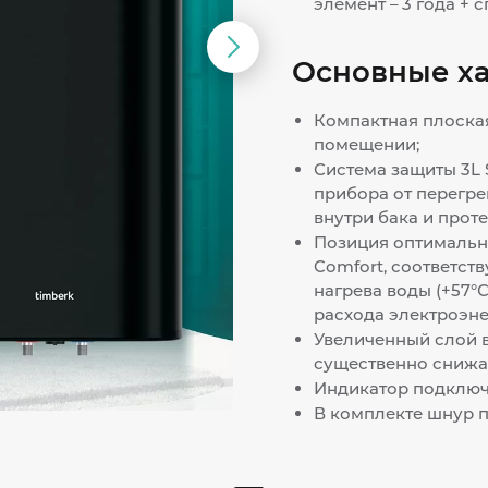
элемент – 3 года +
Следующий
Основные х
слайд
Компактная плоска
помещении;
Система защиты 3L S
прибора от перегре
внутри бака и проте
Позиция оптимальн
Comfort, соответс
нагрева воды (+57°
расхода электроэне
Увеличенный слой 
существенно снижае
Индикатор подключе
В комплекте шнур пи