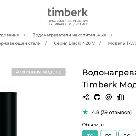
удование
Водонагреватели накопительные
нержавеющей стали
Серия Black: N28 V
Модель T-W
Водонагрев
Архивная модель
Timberk Мо
4.8 (39 отзывов)
Объём, л