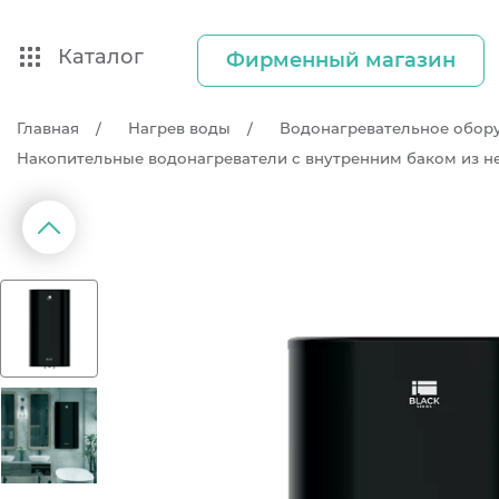
Каталог
Фирменный магазин
Главная
Нагрев воды
Водонагревательное обор
Накопительные водонагреватели с внутренним баком из 
д
П
р
е
д
ы
д
у
щ
и
й
с
л
а
й