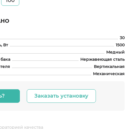
100
АНО
30
, Вт
1500
Медный
 бака
Нержавеющая сталь
ателя
Вертикальная
Механическая
ь?
Заказать установку
ораторией качества