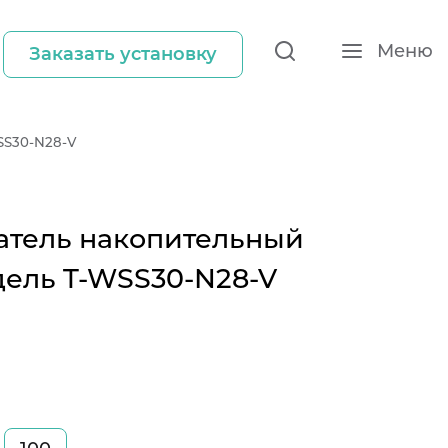
Меню
Заказать установку
SS30-N28-V
атель накопительный
дель T-WSS30-N28-V