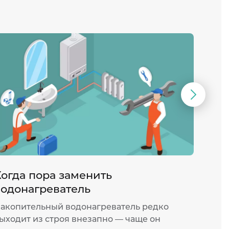
Следую
слайд
Когда пора заменить
Как 
водонагреватель
водо
акопительный водонагреватель редко
Прото
ыходит из строя внезапно — чаще он
компа