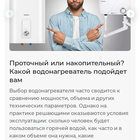
Предыдущий
Сл
слайд
сла
Проточный или накопительный?
Т
Какой водонагреватель подойдет
о
вам
К
к
Выбор водонагревателя часто сводится к
а
сравнению мощности, объема и других
э
технических параметров. Однако на
и
практике решающими оказываются условия
б
эксплуатации: сколько человек будет
к
пользоваться горячей водой, как часто и в
п
каком объеме она нужна, какие