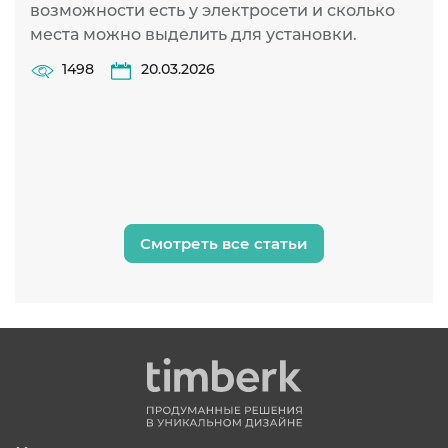
К
возможности есть у электросети и сколько
с
места можно выделить для установки.
и
1498
20.03.2026
у
и
и
н
Смотреть все статьи