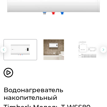
Предыдущий
С
слайд
с
Водонагреватель
накопительный