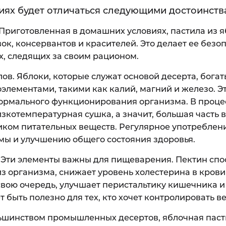
иях будет отличаться следующими достоинств
 Приготовленная в домашних условиях, пастила из я
к, консервантов и красителей. Это делает ее безо
х, следящих за своим рационом.
в. Яблоки, которые служат основой десерта, богат
оэлементами, такими как калий, магний и железо. Э
ормального функционирования организма. В проце
зкотемпературная сушка, а значит, большая часть 
ником питательных веществ. Регулярное употреблен
мы и улучшению общего состояния здоровья.
 Эти элементы важны для пищеварения. Пектин спо
з организма, снижает уровень холестерина в крови
свою очередь, улучшает перистальтику кишечника и
 быть полезно для тех, кто хочет контролировать ве
льшинством промышленных десертов, яблочная паст