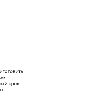
риготовить
ие
ный срок
пт