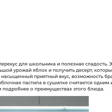
T-PFD42131
ерекус для школьника и полезная сладость. 
5 (24 отз
ьшой урожай яблок и получить десерт, которы
, насыщенный приятный вкус, возможность бра
 яблочная пастила в сушилке считается одним 
 подробнее о преимуществах этого блюда.