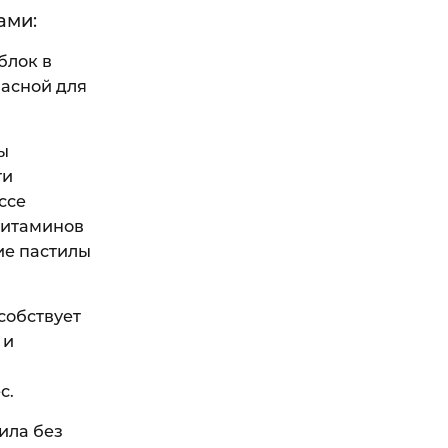
ами:
блок в
пасной для
ы
ти
ссе
витаминов
ие пастилы
собствует
 и
с.
ила без