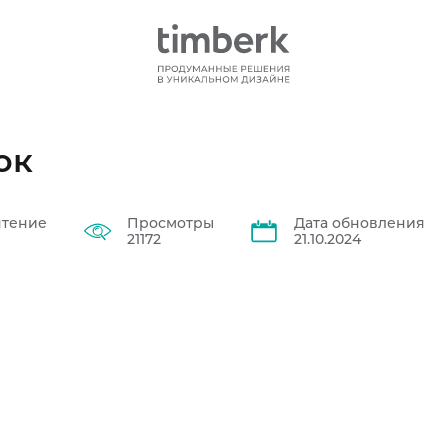
ок
чтение
Просмотры
Дата обновления
21172
21.10.2024
Хит продаж