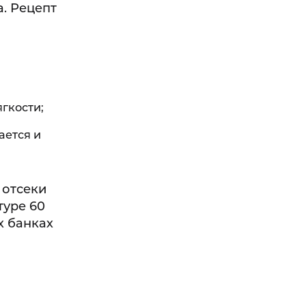
а. Рецепт
гкости;
ается и
 отсеки
туре 60
х банках