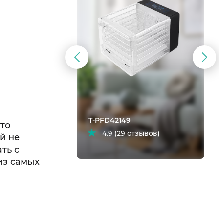
Предыдущий
Сл
слайд
сла
T-PFD42149
Это
ыва)
4.9 (29 отзывов)
й не
ть с
из самых