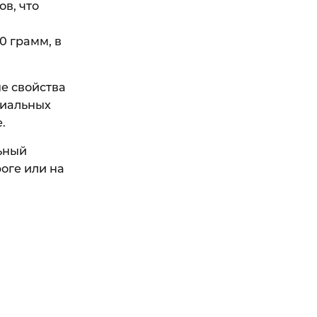
в, что
в
0 грамм, в
е свойства
циальных
.
льный
роге или на