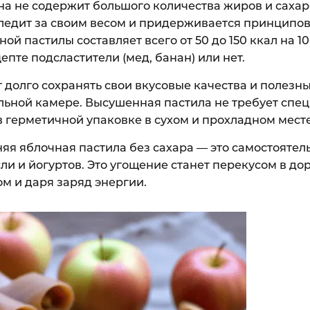
а не содержит большого количества жиров и сахаро
 следит за своим весом и придерживается принципо
й пастилы составляет всего от 50 до 150 ккал на 10
цепте подсластители (мед, банан) или нет.
 долго сохранять свои вкусовые качества и полезны
льной камере. Высушенная пастила не требует спе
в герметичной упаковке в сухом и прохладном месте
яя яблочная пастила без сахара — это самостояте
ли и йогуртов. Это угощение станет перекусом в до
ом и даря заряд энергии.