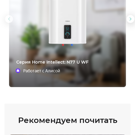
Предыдущий
С
слайд
с
Cерия Home Intellect: N77 U WF
Работает с Алисой
Рекомендуем почитать