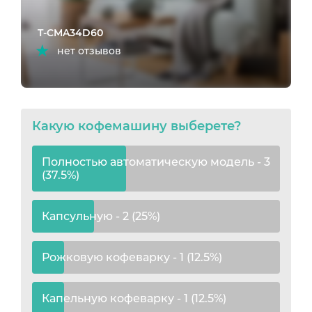
T-CMA34D60
нет отзывов
Какую кофемашину выберете?
Полностью автоматическую модель - 3
(37.5%)
Капсульную - 2 (25%)
Рожковую кофеварку - 1 (12.5%)
Капельную кофеварку - 1 (12.5%)