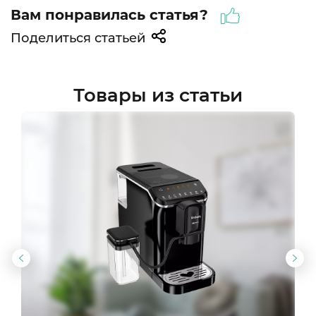
Вам понравилась статья?
Поделиться статьей
Товары из статьи
Предыдущий
Сл
слайд
сла