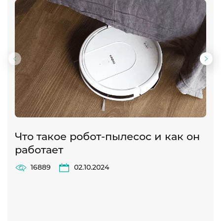
Предыдущий
Сл
слайд
сла
Что такое робот-пылесос и как он
Р
работает
э
16889
02.10.2024