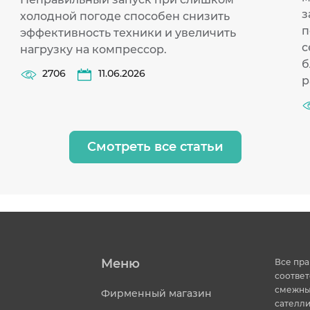
з
холодной погоде способен снизить
п
эффективность техники и увеличить
с
нагрузку на компрессор.
б
2706
11.06.2026
р
Смотреть все статьи
Меню
Все пра
соответ
смежных
Фирменный магазин
сателли