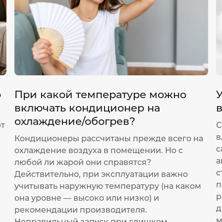
р
При какой температуре можно
У
включать кондиционер на
охлаждение/обогрев?
ют
С
в
Кондиционеры рассчитаны прежде всего на
с
охлаждение воздуха в помещении. Но с
а
любой ли жарой они справятся?
с
Действительно, при эксплуатации важно
п
учитывать наружную температуру (на каком
р
она уровне — высоко или низко) и
д
рекомендации производителя.
м
Неправильный запуск при слишком