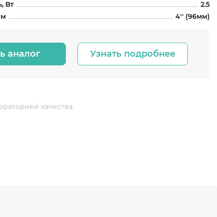
, Вт
2.5
йм
4'' (96мм)
ь аналог
Узнать подробнее
ораторией качества