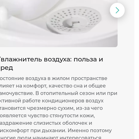
Следую
слайд
влажнитель воздуха: польза и
Мощ
вред
монт
остояние воздуха в жилом пространстве
Жара 
лияет на комфорт, качество сна и общее
прожи
амочувствие. В отопительный сезон или при
или о
ктивной работе кондиционеров воздух
работ
тановится чрезмерно сухим, из-за чего
котор
оявляется чувство стянутости кожи,
оказы
аздражение слизистых оболочек и
устан
искомфорт при дыхании. Именно поэтому
согла
ногие люди начинают интересоваться,
и изм