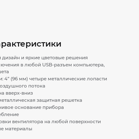
арактеристики
 дизайн и яркие цветовые решения
ючения в любой USB-разъем компьютера,
шета
: 4” (96 мм) четыре металлические лопасти
воздушного потока
а вверх-вниз
металлическая защитная решетка
чивое основание прибора
ебление
овки вентилятора на любой поверхности
е материалы