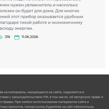
ачем нужен увлажнитель и насколько
многи
олезен он будет для дома. Для многих
эконо
емей этот прибор оказывается удобным
46
лагодаря тихой работе и экономичному
асходу энергии.
316
11.06.2026
ва на материалы, находящиеся на сайте, охраняются в
ствии с законодательством РФ, в том числе, об авторском праве и
 правах. При любом использовании материалов сайта и
тных проектов, гиперссылка (hyperlink) на сайт обязательна.