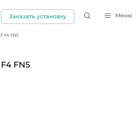
Меню
Заказать установку
EF F4 FN5
 F4 FN5