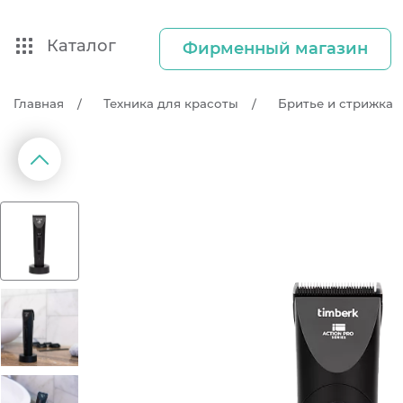
Каталог
Фирменный магазин
Главная
Техника для красоты
Бритье и стрижка
д
П
р
е
д
ы
д
у
щ
и
й
с
л
а
й