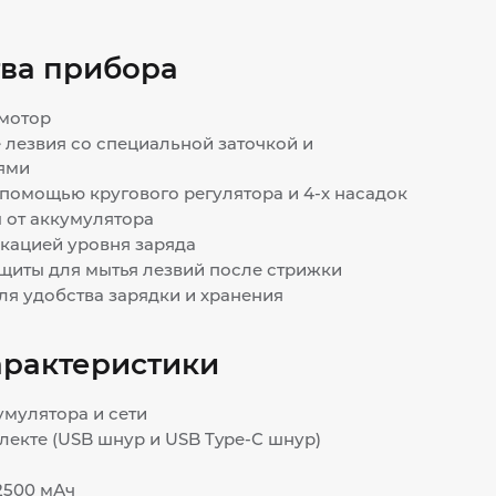
ва прибора
мотор
лезвия со специальной заточкой и
ями
 помощью кругового регулятора и 4-х насадок
ы от аккумулятора
кацией уровня заряда
щиты для мытья лезвий после стрижки
ля удобства зарядки и хранения
арактеристики
кумулятора и сети
лекте (USB шнур и USB Type-C шнур)
 2500 мАч