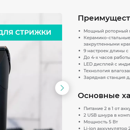
Преимущест
Мощный роторный 
Керамико-стальные 
закругленными кра
9 настроек длины с
До 4-х часов работ
LED дисплей с инди
Технология влагоза
Зарядная станция д
Следующий
Основные х
слайд
Питание 2 в 1 от ак
2 USB шнура в комп
Мощность 5 Вт
Li-ion аккумулятор