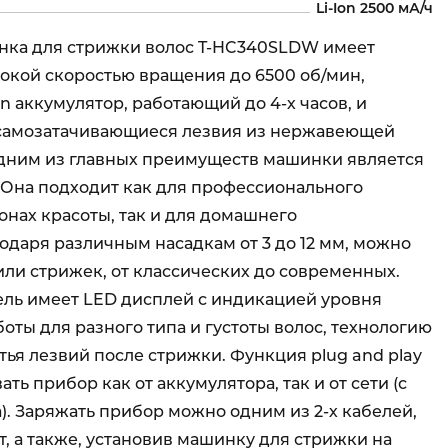
Li-Ion 2500 мА/ч
ка для стрижки волос T-HC340SLDW имеет
окой скоростью вращения до 6500 об/мин,
n аккумулятор, работающий до 4-х часов, и
самозатачивающиеся лезвия из нержавеющей
Одним из главных преимуществ машинки является
 Она подходит как для профессионального
онах красоты, так и для домашнего
одаря различным насадкам от 3 до 12 мм, можно
или стрижек, от классических до современных.
ль имеет LED дисплей с индикацией уровня
боты для разного типа и густоты волос, технологию
ья лезвий после стрижки. Функция plug and play
ть прибор как от аккумулятора, так и от сети (с
. Заряжать прибор можно одним из 2-х кабелей,
, а также, установив машинку для стрижки на