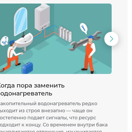
Следую
слайд
Когда пора заменить
Как 
водонагреватель
водо
акопительный водонагреватель редко
Прото
ыходит из строя внезапно — чаще он
компа
остепенно подает сигналы, что ресурс
котор
одходит к концу. Со временем внутри бака
отлич
акапливаются отложения, изнашивается
требу