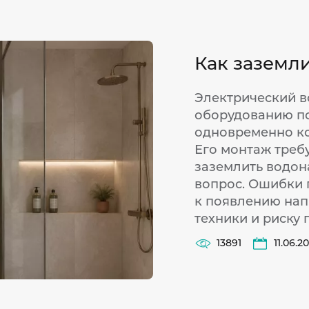
Как заземл
Электрический в
оборудованию п
одновременно ко
Его монтаж треб
заземлить водона
вопрос. Ошибки 
к появлению нап
техники и риску
13891
11.06.2