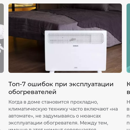
Топ-7 ошибок при эксплуатации
обогревателей
Когда в доме становится прохладно,
Н
климатическую технику часто включают «на
в
автомате», не задумываясь о нюансах
п
эксплуатации обогревателя. Между тем,
п
именно в этот момент совершается
н