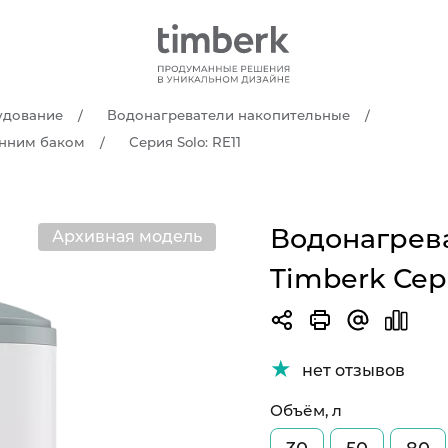
удование
Водонагреватели накопительные
енним баком
Серия Solo: RE11
Водонагрев
Архивная модель
Timberk Сери
нет отзывов
Объём, л