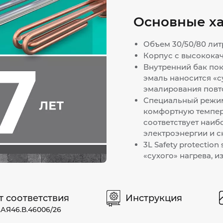
Основные х
Объем 30/50/80 лит
Корпус с высокока
Внутренний бак по
эмаль наносится «с
эмалирования повт
Специальный режим
комфортную температ
соответствует наи
электроэнергии и 
3L Safety protection
«сухого» нагрева, 
т соответствия
Инструкция
.АЯ46.В.46006/26