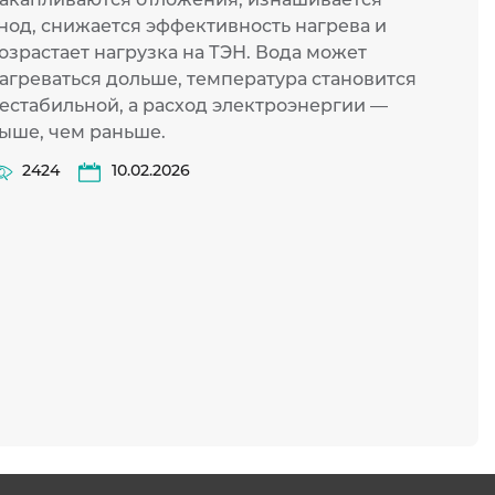
нод, снижается эффективность нагрева и
посто
озрастает нагрузка на ТЭН. Вода может
работ
агреваться дольше, температура становится
момен
естабильной, а расход электроэнергии —
темпе
ыше, чем раньше.
прото
рассм
2424
10.02.2026
этой 
81