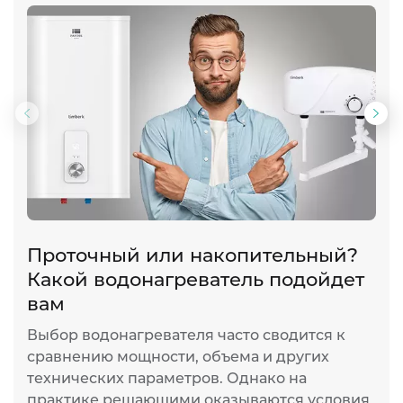
Предыдущий
Сл
слайд
сла
Проточный или накопительный?
Т
Какой водонагреватель подойдет
о
вам
К
к
Выбор водонагревателя часто сводится к
а
сравнению мощности, объема и других
э
технических параметров. Однако на
и
практике решающими оказываются условия