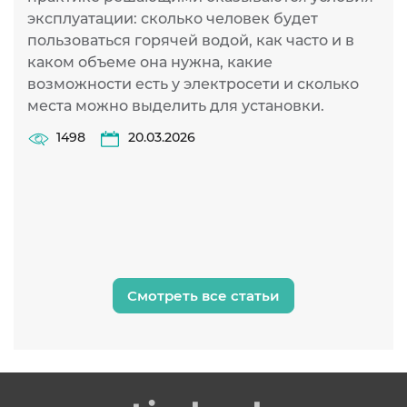
б
эксплуатации: сколько человек будет
к
пользоваться горячей водой, как часто и в
п
каком объеме она нужна, какие
К
возможности есть у электросети и сколько
с
места можно выделить для установки.
и
1498
20.03.2026
у
и
и
н
Смотреть все статьи