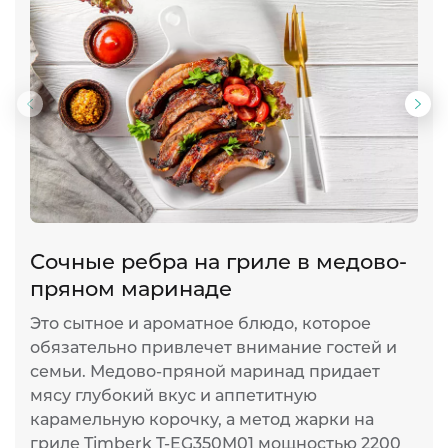
Предыдущий
Сл
слайд
сла
Сочные ребра на гриле в медово-
Л
пряном маринаде
а
Это сытное и ароматное блюдо, которое
Э
обязательно привлечет внимание гостей и
п
семьи. Медово-пряной маринад придает
с
мясу глубокий вкус и аппетитную
П
карамельную корочку, а метод жарки на
ф
гриле Timberk T-EG350M01 мощностью 2200
д