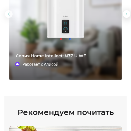
Предыдущий
С
слайд
с
Cерия Home Intellect: N77 U WF
Работает с Алисой
Рекомендуем почитать